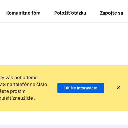
Komunitné fóra
Položiť otázku
Zapojte sa
dy vás nebudeme
SMS na telefónne číslo
Ďalšie informácie
láste prosím
ásiť zneužitie”.