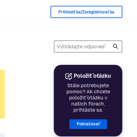
Prihlásiť sa/Zaregistrovať sa
Položiť otázku
Stále potrebujete
pomoc? Ak chcete
položiť otázku v
našich fórach,
prihláste sa.
Pokračovať