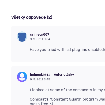
Všetky odpovede (2)
crimson667
9. 9. 2011 3:24
Autor otázky
bobmcl2011
9. 9. 2011 3:49
Comcast's "Constant Guard" program was 