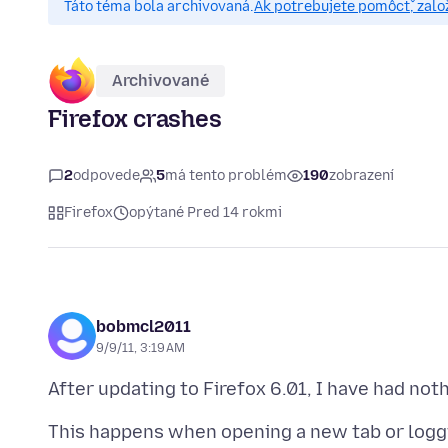
Táto téma bola archivovaná.
Ak potrebujete pomôcť, zalo
Archivované
Firefox crashes
2
odpovede
5
má tento problém
190
zobrazení
Firefox
opýtané Pred 14 rokmi
bobmcl2011
9/9/11, 3:19 AM