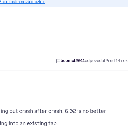
žte prosím novú otázku.
bobmcl2011
odpovedal
Pred 14 ro