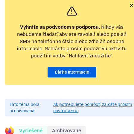
Vyhnite sa podvodom s podporou.
Nikdy vás
nebudeme žiadať, aby ste zavolali alebo poslali
SMS na telefónne číslo alebo zdieľali osobné
informácie. Nahláste prosím podozrivú aktivitu
použitím voľby “Nahlásiť zneužitie”.
Ďalšie informácie
Táto téma bola
Ak potrebujete pomôcť, založte prosím
archivovaná.
novú otázku.
Vyriešené
Archivované