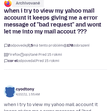
Archivované
when i try to view my yahoo mail
account it keeps giving me a error
message of "bad request" and wont
let me into my mail accout ???
2
odpovede
5
má tento problém
170
zobrazení
Firefox
opýtané Pred 15 rokmi
cor-el
odpovedal
Pred 15 rokmi
cyodtony
4/22/11, 1:55 AM
when i try to view my yahoo mail account it