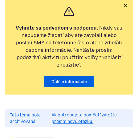
Vyhnite sa podvodom s podporou.
Nikdy vás
nebudeme žiadať, aby ste zavolali alebo
poslali SMS na telefónne číslo alebo zdieľali
osobné informácie. Nahláste prosím
podozrivú aktivitu použitím voľby “Nahlásiť
zneužitie”.
Ďalšie informácie
Táto téma bola
Ak potrebujete pomôcť, založte
archivovaná.
prosím novú otázku.