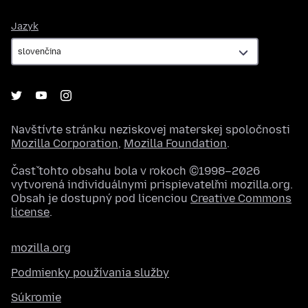
Jazyk
Jazyk
Navštívte stránku neziskovej materskej spoločnosti
Mozilla Corporation
,
Mozilla Foundation
.
Časť tohto obsahu bola v rokoch ©1998–2026
vytvorená individuálnymi prispievateľmi mozilla.org.
Obsah je dostupný pod licenciou
Creative Commons
license
.
mozilla.org
Podmienky používania služby
Súkromie