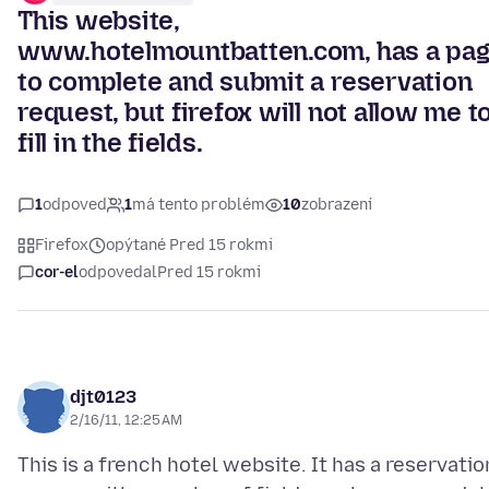
This website,
www.hotelmountbatten.com, has a pa
to complete and submit a reservation
request, but firefox will not allow me t
fill in the fields.
1
odpoveď
1
má tento problém
10
zobrazení
Firefox
opýtané Pred 15 rokmi
cor-el
odpovedal
Pred 15 rokmi
djt0123
2/16/11, 12:25 AM
This is a french hotel website. It has a reservatio