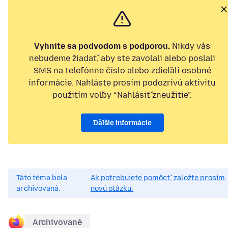
Vyhnite sa podvodom s podporou.
Nikdy vás
nebudeme žiadať, aby ste zavolali alebo poslali
SMS na telefónne číslo alebo zdieľali osobné
informácie. Nahláste prosím podozrivú aktivitu
použitím voľby “Nahlásiť zneužitie”.
Ďalšie informácie
Táto téma bola
Ak potrebujete pomôcť, založte prosím
archivovaná.
novú otázku.
Archivované