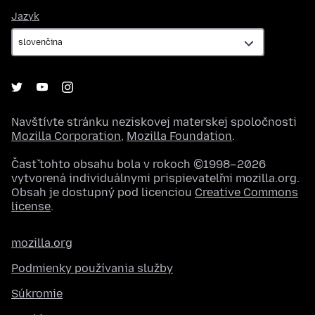
Jazyk
Jazyk
Navštívte stránku neziskovej materskej spoločnosti
Mozilla Corporation
,
Mozilla Foundation
.
Časť tohto obsahu bola v rokoch ©1998–2026
vytvorená individuálnymi prispievateľmi mozilla.org.
Obsah je dostupný pod licenciou
Creative Commons
license
.
mozilla.org
Podmienky používania služby
Súkromie