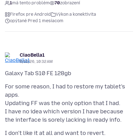
1
má tento problém
70
zobrazení
Firefox pre Android
Výkon a konektivita
opýtané Pred 1 mesiacom
CiaoBella1
6/12/26, 10:32 AM
For some reason, I had to restore my tablet's
apps.
Updating FF was the only option that I had.
I have no idea which version I have because
I don't like it at all and want to revert.