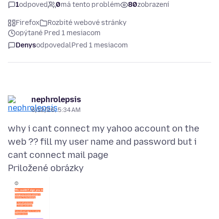
1
odpoveď
0
má tento problém
80
zobrazení
Firefox
Rozbité webové stránky
opýtané Pred 1 mesiacom
Denys
odpovedal
Pred 1 mesiacom
nephrolepsis
6/12/26, 5:34 AM
why i cant connect my yahoo account on the
web ?? fill my user name and password but i
Priložené obrázky