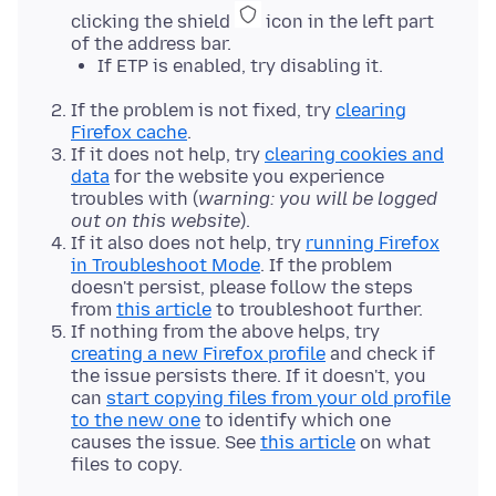
clicking the shield
icon in the left part
of the address bar.
If ETP is enabled, try disabling it.
If the problem is not fixed, try
clearing
Firefox cache
.
If it does not help, try
clearing cookies and
data
for the website you experience
troubles with (
warning: you will be logged
out on this website
).
If it also does not help, try
running Firefox
in Troubleshoot Mode
. If the problem
doesn't persist, please follow the steps
from
this article
to troubleshoot further.
If nothing from the above helps, try
creating a new Firefox profile
and check if
the issue persists there. If it doesn't, you
can
start copying files from your old profile
to the new one
to identify which one
causes the issue. See
this article
on what
files to copy.