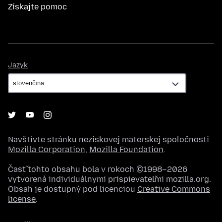
Získajte pomoc
Jazyk
Jazyk
Navštívte stránku neziskovej materskej spoločnosti
Mozilla Corporation
,
Mozilla Foundation
.
Časť tohto obsahu bola v rokoch ©1998–2026
vytvorená individuálnymi prispievateľmi mozilla.org.
Obsah je dostupný pod licenciou
Creative Commons
license
.