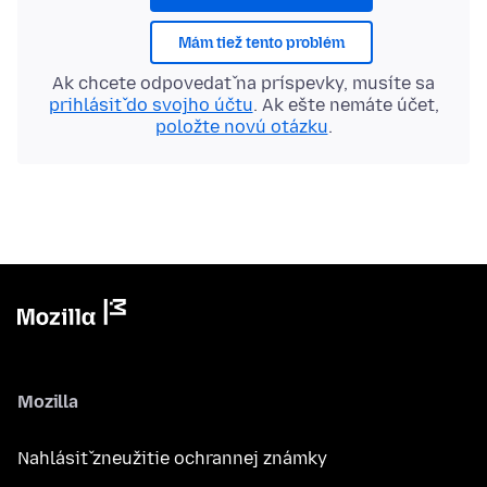
Mám tiež tento problém
Ak chcete odpovedať na príspevky, musíte sa
prihlásiť do svojho účtu
. Ak ešte nemáte účet,
položte novú otázku
.
Mozilla
Nahlásiť zneužitie ochrannej známky