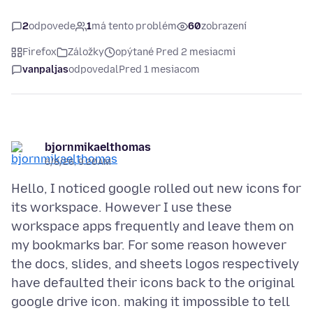
2
odpovede
1
má tento problém
60
zobrazení
Firefox
Záložky
opýtané Pred 2 mesiacmi
vanpaljas
odpovedal
Pred 1 mesiacom
bjornmikaelthomas
6/8/26, 9:20 AM
Hello, I noticed google rolled out new icons for
its workspace. However I use these
workspace apps frequently and leave them on
my bookmarks bar. For some reason however
the docs, slides, and sheets logos respectively
have defaulted their icons back to the original
google drive icon. making it impossible to tell