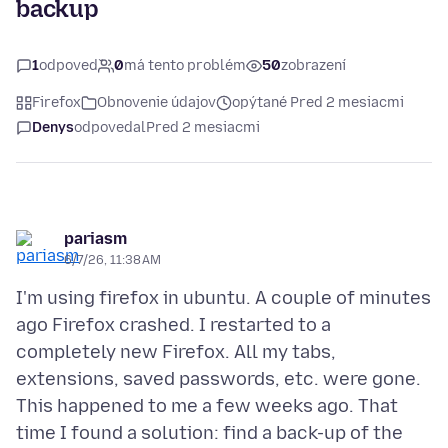
backup
1
odpoveď
0
má tento problém
50
zobrazení
Firefox
Obnovenie údajov
opýtané Pred 2 mesiacmi
Denys
odpovedal
Pred 2 mesiacmi
pariasm
6/7/26, 11:38 AM
I'm using firefox in ubuntu. A couple of minutes
ago Firefox crashed. I restarted to a
completely new Firefox. All my tabs,
extensions, saved passwords, etc. were gone.
This happened to me a few weeks ago. That
time I found a solution: find a back-up of the