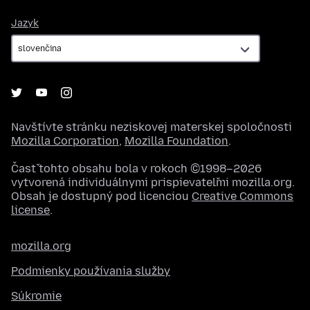
Jazyk
Jazyk
Navštívte stránku neziskovej materskej spoločnosti
Mozilla Corporation
,
Mozilla Foundation
.
Časť tohto obsahu bola v rokoch ©1998–2026
vytvorená individuálnymi prispievateľmi mozilla.org.
Obsah je dostupný pod licenciou
Creative Commons
license
.
mozilla.org
Podmienky používania služby
Súkromie