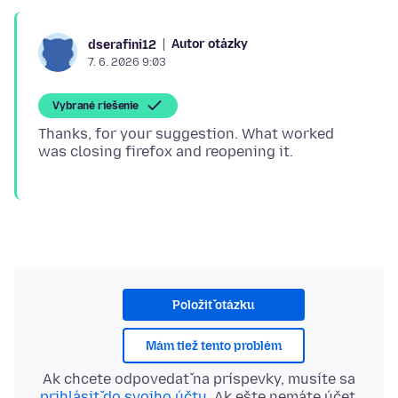
Autor otázky
dserafini12
7. 6. 2026 9:03
Vybrané riešenie
Thanks, for your suggestion. What worked
Položiť otázku
Mám tiež tento problém
Ak chcete odpovedať na príspevky, musíte sa
prihlásiť do svojho účtu
. Ak ešte nemáte účet,