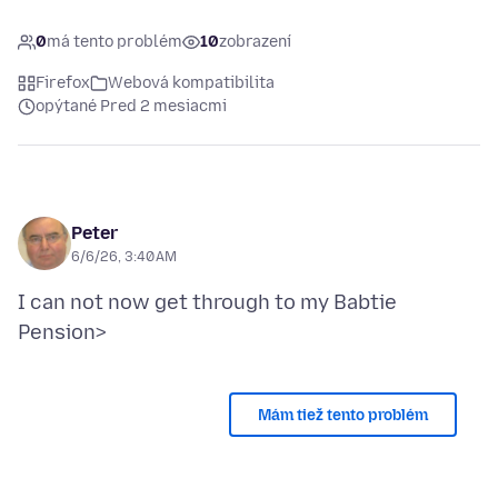
0
má tento problém
10
zobrazení
Firefox
Webová kompatibilita
opýtané Pred 2 mesiacmi
Peter
6/6/26, 3:40 AM
I can not now get through to my Babtie
Mám tiež tento problém