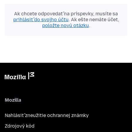
Ak chcete odpovedať na príspevky, musíte sa
prihlásiť do svojho účtu
. Ak ešte nemáte účet,
položte novú otázku
.
Mozilla
Nahlásiť zneužitie ochrannej známky
Zdrojový kód