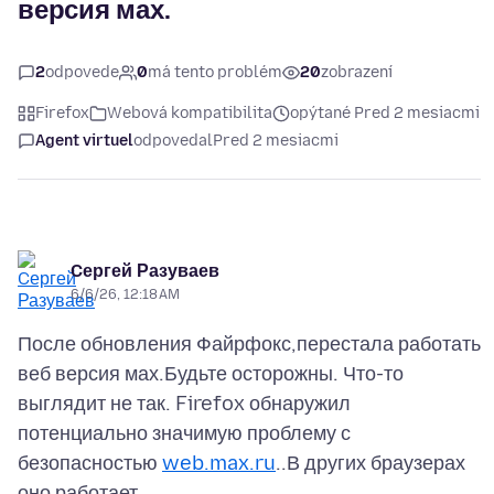
версия мах.
2
odpovede
0
má tento problém
20
zobrazení
Firefox
Webová kompatibilita
opýtané Pred 2 mesiacmi
Agent virtuel
odpovedal
Pred 2 mesiacmi
Cергей Разуваев
6/6/26, 12:18 AM
После обновления Файрфокс,перестала работать
веб версия мах.Будьте осторожны. Что-то
выглядит не так. Firefox обнаружил
потенциально значимую проблему с
безопасностью
web.max.ru
..В других браузерах