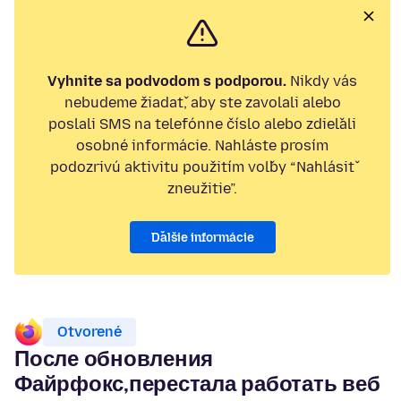
Vyhnite sa podvodom s podporou.
Nikdy vás
nebudeme žiadať, aby ste zavolali alebo
poslali SMS na telefónne číslo alebo zdieľali
osobné informácie. Nahláste prosím
podozrivú aktivitu použitím voľby “Nahlásiť
zneužitie”.
Ďalšie informácie
Otvorené
После обновления
Файрфокс,перестала работать веб