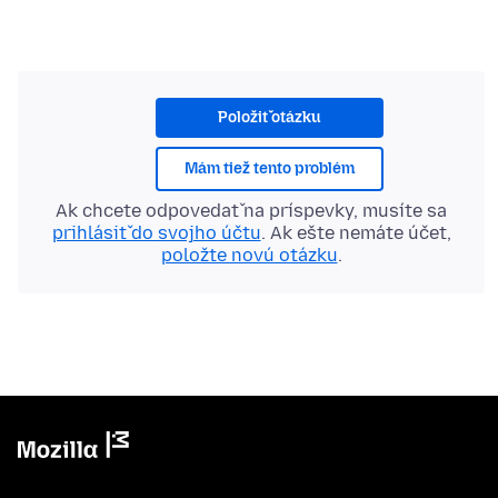
Položiť otázku
Mám tiež tento problém
Ak chcete odpovedať na príspevky, musíte sa
prihlásiť do svojho účtu
. Ak ešte nemáte účet,
položte novú otázku
.