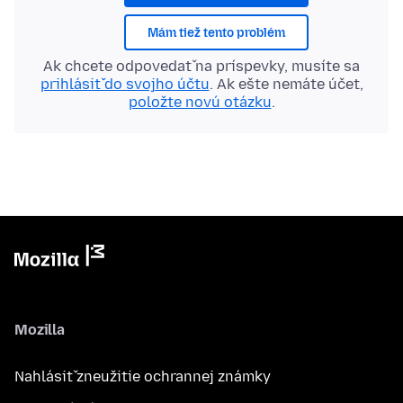
Mám tiež tento problém
Ak chcete odpovedať na príspevky, musíte sa
prihlásiť do svojho účtu
. Ak ešte nemáte účet,
položte novú otázku
.
Mozilla
Nahlásiť zneužitie ochrannej známky