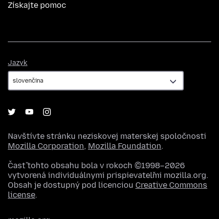
Získajte pomoc
Jazyk
Jazyk
Navštívte stránku neziskovej materskej spoločnosti
Mozilla Corporation
,
Mozilla Foundation
.
Časť tohto obsahu bola v rokoch ©1998–2026
vytvorená individuálnymi prispievateľmi mozilla.org.
Obsah je dostupný pod licenciou
Creative Commons
license
.