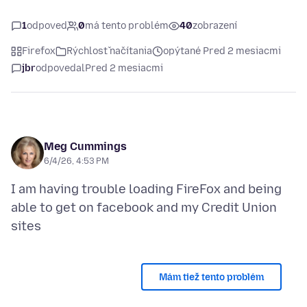
1
odpoveď
0
má tento problém
40
zobrazení
Firefox
Rýchlosť načítania
opýtané Pred 2 mesiacmi
jbr
odpovedal
Pred 2 mesiacmi
Meg Cummings
6/4/26, 4:53 PM
I am having trouble loading FireFox and being
able to get on facebook and my Credit Union
Mám tiež tento problém