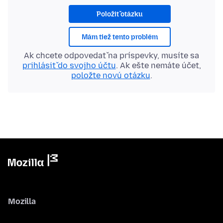
Položiť otázku
Mám tiež tento problém
Ak chcete odpovedať na príspevky, musíte sa
prihlásiť do svojho účtu
. Ak ešte nemáte účet,
položte novú otázku
.
Mozilla