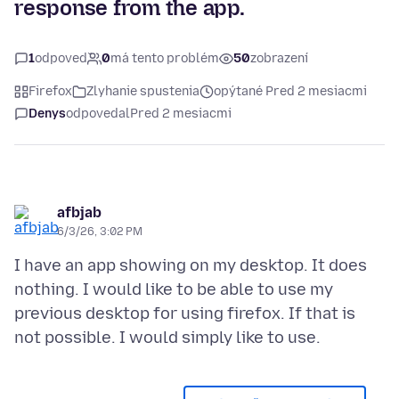
response from the app.
1
odpoveď
0
má tento problém
50
zobrazení
Firefox
Zlyhanie spustenia
opýtané Pred 2 mesiacmi
Denys
odpovedal
Pred 2 mesiacmi
afbjab
6/3/26, 3:02 PM
I have an app showing on my desktop. It does
nothing. I would like to be able to use my
previous desktop for using firefox. If that is