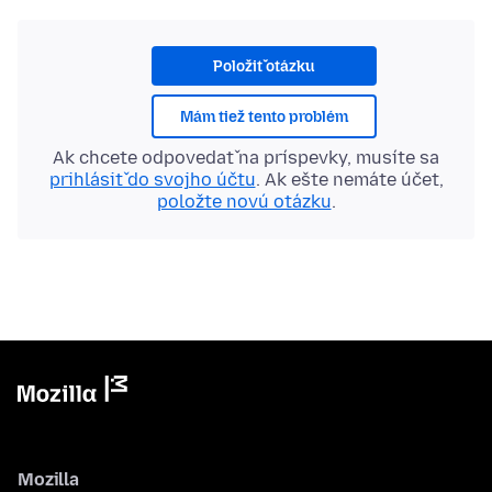
Položiť otázku
Mám tiež tento problém
Ak chcete odpovedať na príspevky, musíte sa
prihlásiť do svojho účtu
. Ak ešte nemáte účet,
položte novú otázku
.
Mozilla