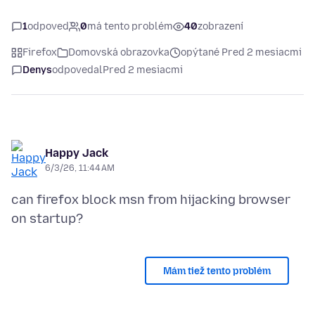
1
odpoveď
0
má tento problém
40
zobrazení
Firefox
Domovská obrazovka
opýtané Pred 2 mesiacmi
Denys
odpovedal
Pred 2 mesiacmi
Happy Jack
6/3/26, 11:44 AM
can firefox block msn from hijacking browser
Mám tiež tento problém