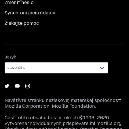
Zmeniť heslo
Synchronizácia údajov
Získajte pomoc
Jazyk
Jazyk
Navštívte stránku neziskovej materskej spoločnosti
Mozilla Corporation
,
Mozilla Foundation
.
Časť tohto obsahu bola v rokoch ©1998–2026
vytvorená individuálnymi prispievateľmi mozilla.org.