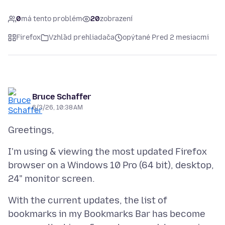
0
má tento problém
20
zobrazení
Firefox
Vzhľad prehliadača
opýtané Pred 2 mesiacmi
Bruce Schaffer
6/3/26, 10:38 AM
I'm using & viewing the most updated Firefox
browser on a Windows 10 Pro (64 bit), desktop,
With the current updates, the list of
bookmarks in my Bookmarks Bar has become