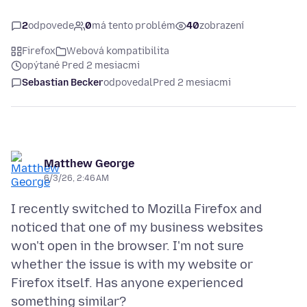
2
odpovede
0
má tento problém
40
zobrazení
Firefox
Webová kompatibilita
opýtané Pred 2 mesiacmi
Sebastian Becker
odpovedal
Pred 2 mesiacmi
Matthew George
6/3/26, 2:46 AM
I recently switched to Mozilla Firefox and
noticed that one of my business websites
won't open in the browser. I'm not sure
whether the issue is with my website or
Firefox itself. Has anyone experienced