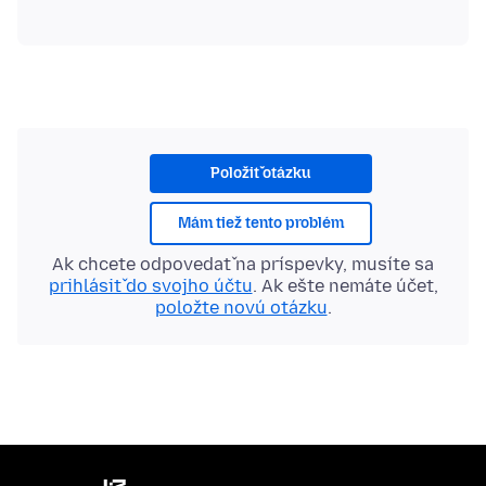
Položiť otázku
Mám tiež tento problém
Ak chcete odpovedať na príspevky, musíte sa
prihlásiť do svojho účtu
. Ak ešte nemáte účet,
položte novú otázku
.