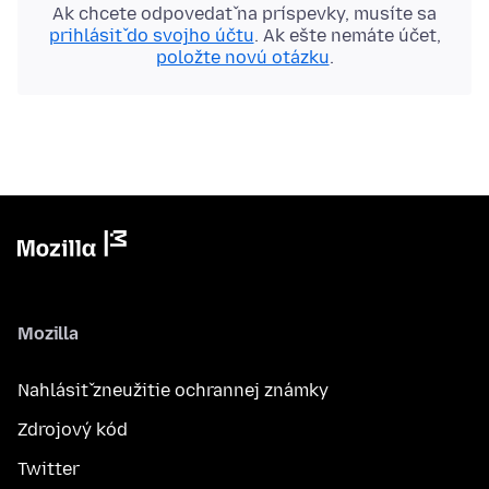
Ak chcete odpovedať na príspevky, musíte sa
prihlásiť do svojho účtu
. Ak ešte nemáte účet,
položte novú otázku
.
Mozilla
Nahlásiť zneužitie ochrannej známky
Zdrojový kód
Twitter