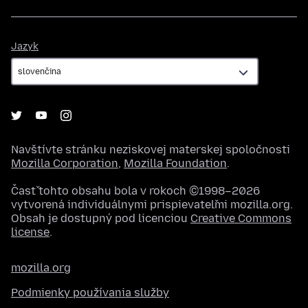
Jazyk
Jazyk
Navštívte stránku neziskovej materskej spoločnosti
Mozilla Corporation
,
Mozilla Foundation
.
Časť tohto obsahu bola v rokoch ©1998–2026
vytvorená individuálnymi prispievateľmi mozilla.org.
Obsah je dostupný pod licenciou
Creative Commons
license
.
mozilla.org
Podmienky používania služby