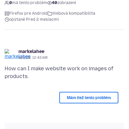
0
má tento problém
40
zobrazení
Firefox pre Android
Webová kompatibilita
opýtané Pred 2 mesiacmi
markelahee
6/3/26, 12:42 AM
How can I make website work on images of
Mám tiež tento problém