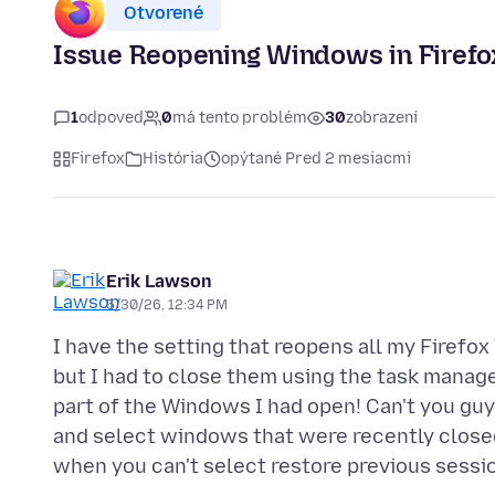
Otvorené
Issue Reopening Windows in Firefo
1
odpoveď
0
má tento problém
30
zobrazení
Firefox
História
opýtané Pred 2 mesiacmi
Erik Lawson
5/30/26, 12:34 PM
I have the setting that reopens all my Firefo
but I had to close them using the task manag
part of the Windows I had open! Can't you gu
and select windows that were recently close