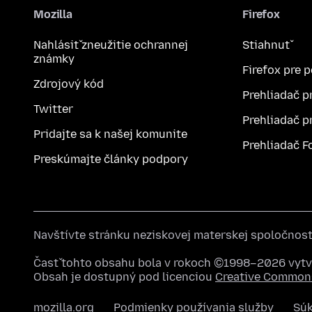
Mozilla
Firefox
Nahlásiť zneužitie ochrannej
Stiahnuť
známky
Firefox pre 
Zdrojový kód
Prehliadač p
Twitter
Prehliadač p
Pridajte sa k našej komunite
Prehliadač F
Preskúmajte články podpory
Navštívte stránku neziskovej materskej spoločnos
Časť tohto obsahu bola v rokoch ©1998–2026 vytvo
Obsah je dostupný pod licenciou
Creative Commons
mozilla.org
Podmienky používania služby
Sú