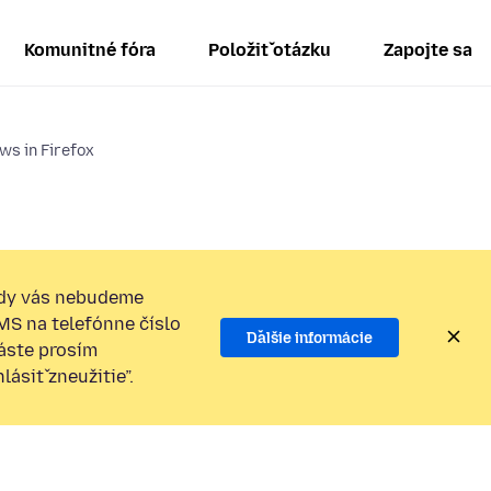
Komunitné fóra
Položiť otázku
Zapojte sa
s in Firefox
dy vás nebudeme
SMS na telefónne číslo
Ďalšie informácie
láste prosím
ásiť zneužitie”.