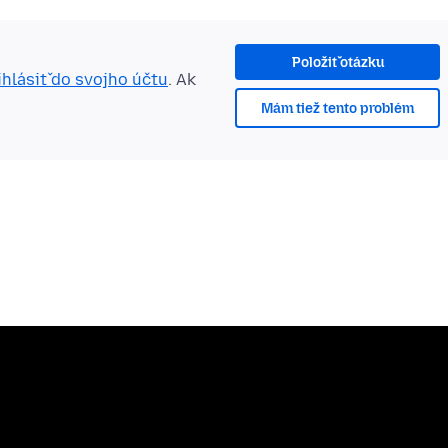
Položiť otázku
ihlásiť do svojho účtu
. Ak
Mám tiež tento problém