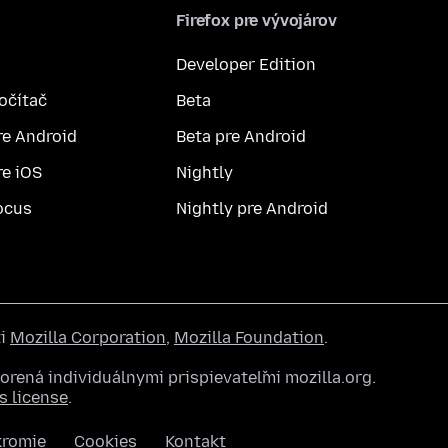
Firefox pre vývojárov
Developer Edition
počítač
Beta
re Android
Beta pre Android
re iOS
Nightly
ocus
Nightly pre Android
ti
Mozilla Corporation
,
Mozilla Foundation
.
rená individuálnymi prispievateľmi mozilla.org.
 license
.
kromie
Cookies
Kontakt