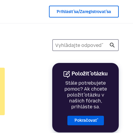
Prihlásiť sa/Zaregistrovať sa
Položiť otázku
Stále potrebujete
pomoc? Ak chcete
položiť otázku v
našich fórach,
prihláste sa.
Pokračovať