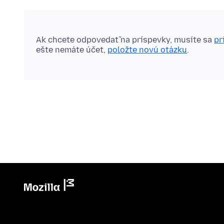
Ak chcete odpovedať na príspevky, musíte sa
pr
ešte nemáte účet,
položte novú otázku
.