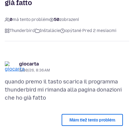
già fatto
0
má tento problém
50
zobrazení
Thunderbird
Inštalácie
opýtané Pred 2 mesiacmi
giocarta
5/30/26, 8:36 AM
quando premo il tasto scarica il programma
thunderbird mi rimanda alla pagina donazioni
Mám tiež tento problém