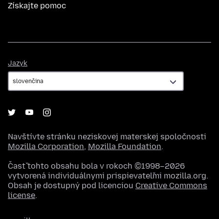
Získajte pomoc
Jazyk
Jazyk
Navštívte stránku neziskovej materskej spoločnosti
Mozilla Corporation
,
Mozilla Foundation
.
Časť tohto obsahu bola v rokoch ©1998–2026
vytvorená individuálnymi prispievateľmi mozilla.org.
Obsah je dostupný pod licenciou
Creative Commons
license
.