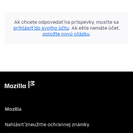
Ak chcete odpovedať na príspevky, musíte sa
prihlásiť do svojho účtu
. Ak ešte nemáte účet,
položte novú otázku
.
Mozilla
Nahlásiť zneužitie ochrannej známky