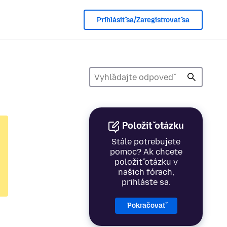
Prihlásiť sa/Zaregistrovať sa
Položiť otázku
Stále potrebujete
pomoc? Ak chcete
položiť otázku v
našich fórach,
prihláste sa.
Pokračovať