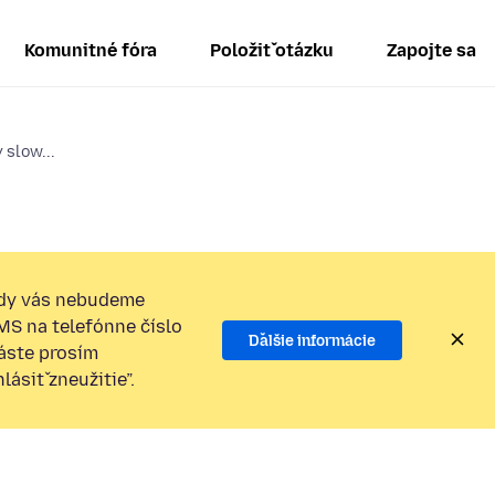
Komunitné fóra
Položiť otázku
Zapojte sa
slow...
dy vás nebudeme
SMS na telefónne číslo
Ďalšie informácie
láste prosím
ásiť zneužitie”.