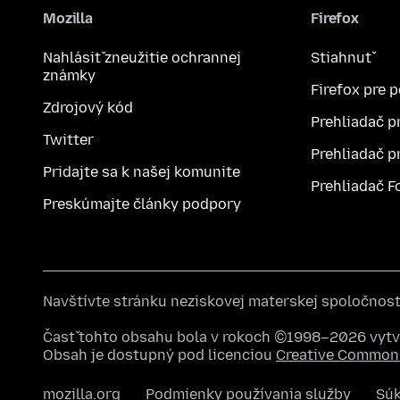
Mozilla
Firefox
Nahlásiť zneužitie ochrannej
Stiahnuť
známky
Firefox pre 
Zdrojový kód
Prehliadač p
Twitter
Prehliadač p
Pridajte sa k našej komunite
Prehliadač F
Preskúmajte články podpory
Navštívte stránku neziskovej materskej spoločnos
Časť tohto obsahu bola v rokoch ©1998–2026 vytvo
Obsah je dostupný pod licenciou
Creative Commons
mozilla.org
Podmienky používania služby
Sú