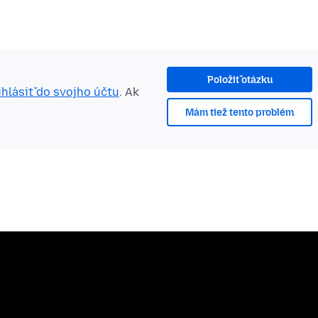
Položiť otázku
ihlásiť do svojho účtu
. Ak
Mám tiež tento problém