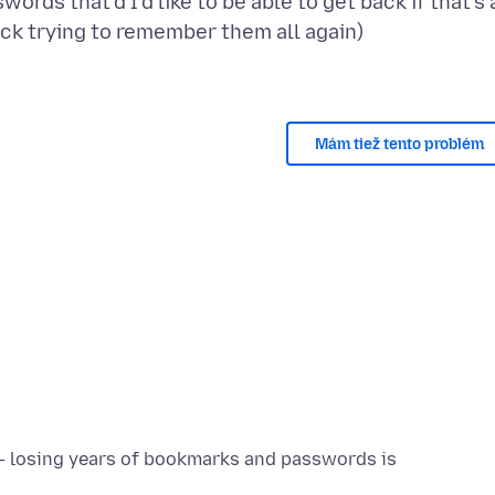
ds that'd I'd like to be able to get back if that's 
t suck trying to remember them all again)
Mám tiež tento problém
s — losing years of bookmarks and passwords is