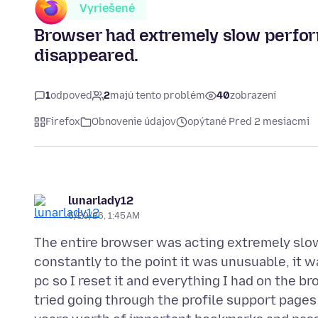
Vyriešené
Browser had extremely slow perform
disappeared.
1
odpoveď
2
majú tento problém
40
zobrazení
Firefox
Obnovenie údajov
opýtané Pred 2 mesiacmi
lunarlady12
5/29/26, 1:45 AM
The entire browser was acting extremely slowl
constantly to the point it was unusuable, it 
pc so I reset it and everything I had on the 
tried going through the profile support pages 