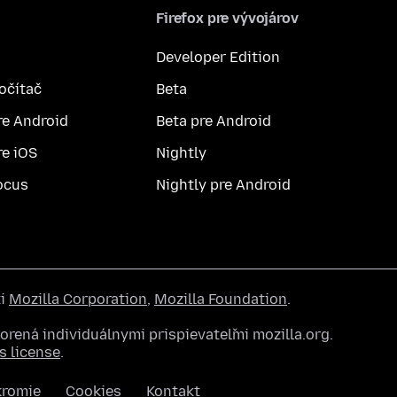
Firefox pre vývojárov
Developer Edition
počítač
Beta
re Android
Beta pre Android
re iOS
Nightly
ocus
Nightly pre Android
ti
Mozilla Corporation
,
Mozilla Foundation
.
rená individuálnymi prispievateľmi mozilla.org.
 license
.
kromie
Cookies
Kontakt