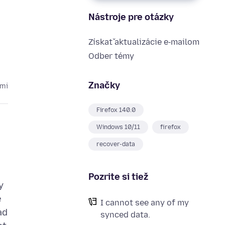
Nástroje pre otázky
Získať aktualizácie e‑mailom
Odber témy
Značky
cmi
Firefox 140.0
Windows 10/11
firefox
recover-data
Pozrite si tiež
y
e
I cannot see any of my
ad
synced data.