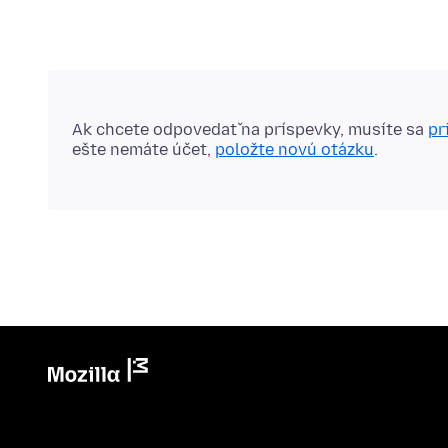
Ak chcete odpovedať na príspevky, musíte sa
pr
ešte nemáte účet,
položte novú otázku
.