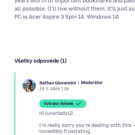
years worth of important bookmarks and passwor
all possible. (I'll live without them, it'll jus
Všetky odpovede (1)
Moderátor
Nathan Giovannini
29. 5. 2026 7:20
Vybrané riešenie
I’m really sorry you’re dealing with thi