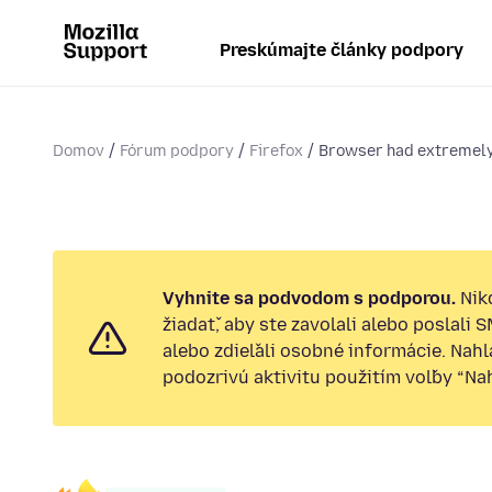
Preskúmajte články podpory
Domov
Fórum podpory
Firefox
Browser had extremely 
Vyhnite sa podvodom s podporou.
Nik
žiadať, aby ste zavolali alebo poslali 
alebo zdieľali osobné informácie. Nah
podozrivú aktivitu použitím voľby “Nahl