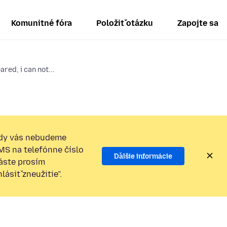
Komunitné fóra
Položiť otázku
Zapojte sa
ed, i can not...
dy vás nebudeme
SMS na telefónne číslo
Ďalšie informácie
láste prosím
ásiť zneužitie”.