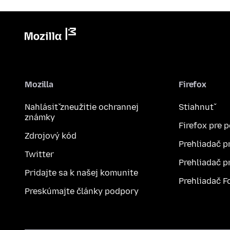
Mozilla
Firefox
Nahlásiť zneužitie ochrannej
Stiahnuť
známky
Firefox pre 
Zdrojový kód
Prehliadač p
Twitter
Prehliadač p
Pridajte sa k našej komunite
Prehliadač F
Preskúmajte články podpory