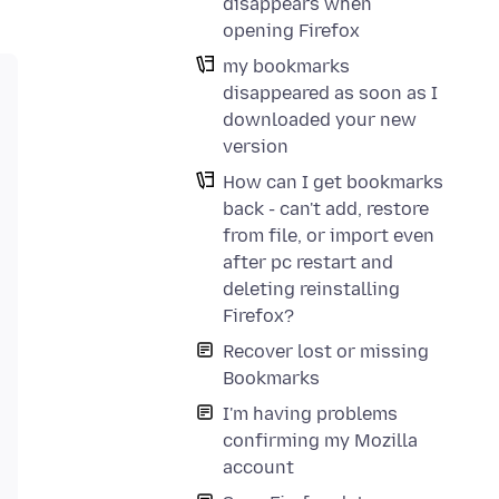
disappears when
opening Firefox
my bookmarks
disappeared as soon as I
downloaded your new
version
How can I get bookmarks
back - can't add, restore
from file, or import even
after pc restart and
deleting reinstalling
Firefox?
Recover lost or missing
Bookmarks
I'm having problems
confirming my Mozilla
account