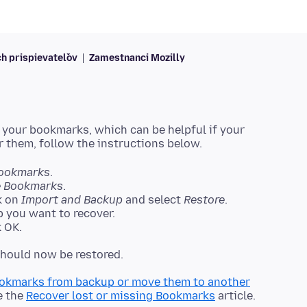
ch prispievateľov
Zamestnanci Mozilly
 your bookmarks, which can be helpful if your
ookmarks
.
 Bookmarks
.
k on
Import and Backup
and select
Restore
.
 you want to recover.
 OK.
okmarks from backup or move them to another
e the
Recover lost or missing Bookmarks