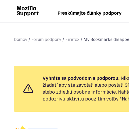
Preskúmajte články podpory
Domov
Fórum podpory
Firefox
My Bookmarks disappear
Vyhnite sa podvodom s podporou.
Nik
žiadať, aby ste zavolali alebo poslali 
alebo zdieľali osobné informácie. Nah
podozrivú aktivitu použitím voľby “Nahl