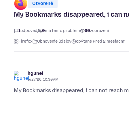
Otvorené
My Bookmarks disappeared, i can 
1
odpoveď
0
má tento problém
60
zobrazení
Firefox
Obnovenie údajov
opýtané Pred 2 mesiacmi
hgunel
5/27/26, 10:30 AM