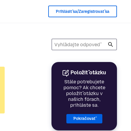
Prihlásiť sa/Zaregistrovať sa
Položiť otázku
Stále potrebujete
pomoc? Ak chcete
položiť otázku v
našich fórach,
prihláste sa.
Pokračovať