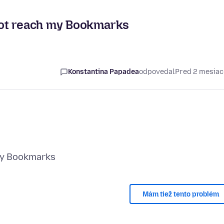
not reach my Bookmarks
Konstantina Papadea
odpovedal
Pred 2 mesia
Mám tiež tento problém