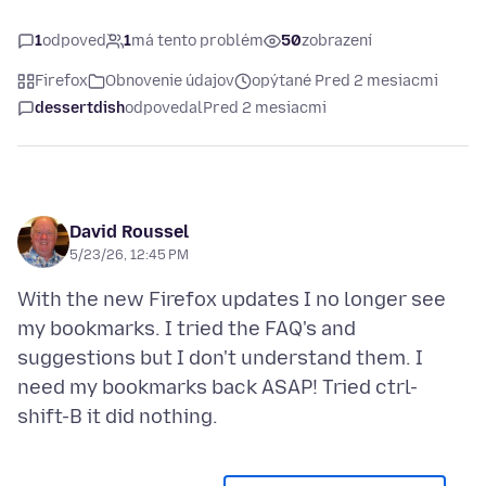
1
odpoveď
1
má tento problém
50
zobrazení
Firefox
Obnovenie údajov
opýtané Pred 2 mesiacmi
dessertdish
odpovedal
Pred 2 mesiacmi
David Roussel
5/23/26, 12:45 PM
With the new Firefox updates I no longer see
my bookmarks. I tried the FAQ's and
suggestions but I don't understand them. I
need my bookmarks back ASAP! Tried ctrl-