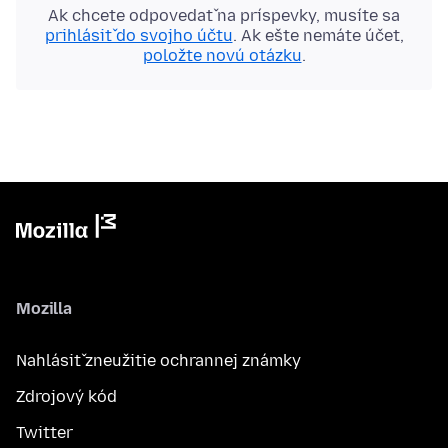
Ak chcete odpovedať na príspevky, musíte sa
prihlásiť do svojho účtu
. Ak ešte nemáte účet,
položte novú otázku
.
Mozilla
Nahlásiť zneužitie ochrannej známky
Zdrojový kód
Twitter