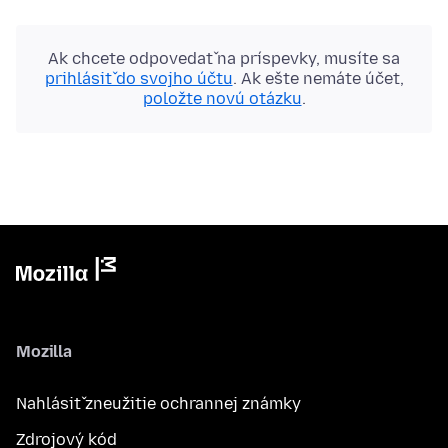
Ak chcete odpovedať na príspevky, musíte sa
prihlásiť do svojho účtu
. Ak ešte nemáte účet,
položte novú otázku
.
Mozilla
Nahlásiť zneužitie ochrannej známky
Zdrojový kód