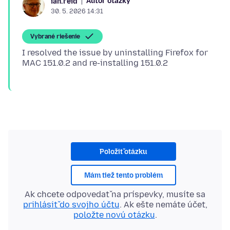
Autor otázky
ian.reid
30. 5. 2026 14:31
Vybrané riešenie
I resolved the issue by uninstalling Firefox for
Položiť otázku
Mám tiež tento problém
Ak chcete odpovedať na príspevky, musíte sa
prihlásiť do svojho účtu
. Ak ešte nemáte účet,
položte novú otázku
.