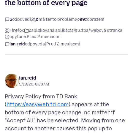
the bottom of every page
5
odpovedí
0
má tento problém
99
zobrazení
Firefox
Zablokovaná aplikácia/služba/webová stránka
opýtané Pred 2 mesiacmi
ian.reid
odpovedal
Pred 2 mesiacmi
ian.reid
5/18/26, 8:28 AM
Privacy Policy from TD Bank
(
https://easyweb.td.com
) appears at the
bottom of every page change, no matter if
"Accept All" has be selected. Moving from one
account to another causes this pop up to