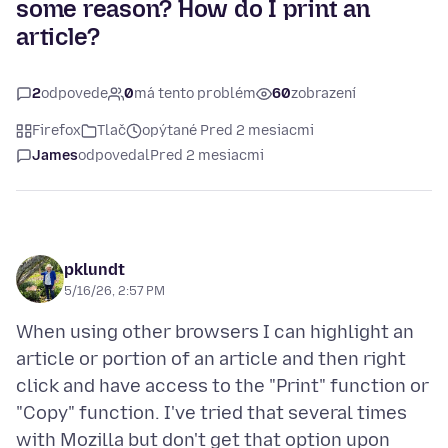
some reason? How do I print an
article?
2
odpovede
0
má tento problém
60
zobrazení
Firefox
Tlač
opýtané Pred 2 mesiacmi
James
odpovedal
Pred 2 mesiacmi
pklundt
5/16/26, 2:57 PM
When using other browsers I can highlight an
article or portion of an article and then right
click and have access to the "Print" function or
"Copy" function. I've tried that several times
with Mozilla but don't get that option upon