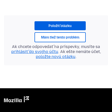
Položiť otázku
Mám tiež tento problém
Ak chcete odpovedať na príspevky, musíte sa
prihlásiť do svojho účtu
. Ak ešte nemáte účet,
položte novú otázku
.