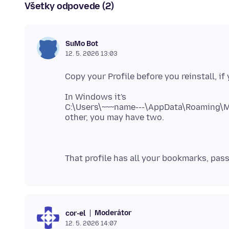
Všetky odpovede (2)
SuMo Bot
12. 5. 2026 13:03
In Windows it's
C:\Users\~~~name---\AppData\Roaming\Moz
Moderátor
cor-el
12. 5. 2026 14:07