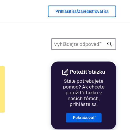
Prihlásiť sa/Zaregistrovať sa
Položiť otázku
Stále potrebujete
pomoc? Ak chcete
položiť otázku v
našich fórach,
prihláste sa.
Pokračovať