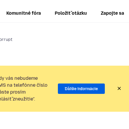
Komunitné fóra
Položiť otázku
Zapojte sa
corrupt
dy vás nebudeme
SMS na telefónne číslo
Ďalšie informácie
láste prosím
ásiť zneužitie”.