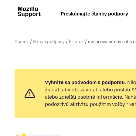
Preskúmajte články podpory
Domov
Fórum podpory
Firefox
my browser say's it's 
Vyhnite sa podvodom s podporou.
Nik
žiadať, aby ste zavolali alebo poslali 
alebo zdieľali osobné informácie. Nah
podozrivú aktivitu použitím voľby “Nahl