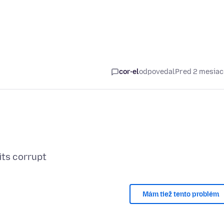
cor-el
odpovedal
Pred 2 mesia
Mám tiež tento problém