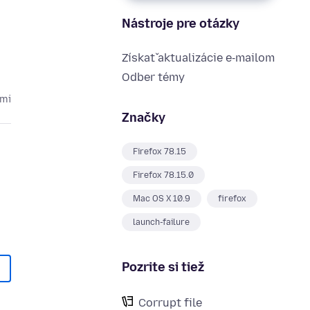
Nástroje pre otázky
Získať aktualizácie e‑mailom
Odber témy
cmi
Značky
Firefox 78.15
Firefox 78.15.0
Mac OS X 10.9
firefox
launch-failure
Pozrite si tiež
Corrupt file