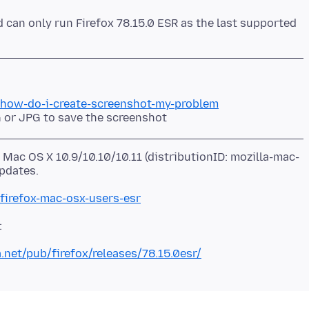
 can only run Firefox 78.15.0 ESR as the last supported
b/how-do-i-create-screenshot-my-problem
 or JPG to save the screenshot
r Mac OS X 10.9/10.10/10.11 (distributionID: mozilla-mac-
/firefox-mac-osx-users-esr
a.net/pub/firefox/releases/78.15.0esr/