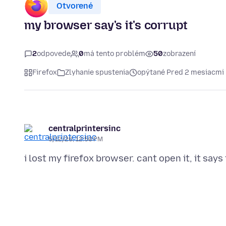
Otvorené
my browser say's it's corrupt
2
odpovede
0
má tento problém
50
zobrazení
Firefox
Zlyhanie spustenia
opýtané Pred 2 mesiacmi
centralprintersinc
5/12/26, 12:50 PM