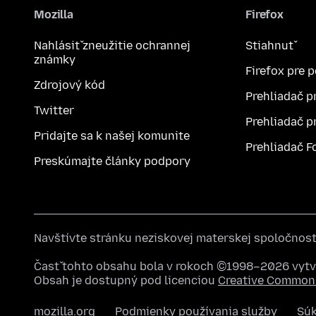
Mozilla
Firefox
Nahlásiť zneužitie ochrannej
Stiahnuť
známky
Firefox pre 
Zdrojový kód
Prehliadač p
Twitter
Prehliadač p
Pridajte sa k našej komunite
Prehliadač F
Preskúmajte články podpory
Navštívte stránku neziskovej materskej spoločnos
Časť tohto obsahu bola v rokoch ©1998–2026 vytvo
Obsah je dostupný pod licenciou
Creative Commons
mozilla.org
Podmienky používania služby
Sú