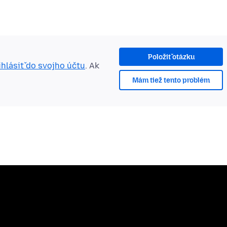
Položiť otázku
ihlásiť do svojho účtu
. Ak
Mám tiež tento problém