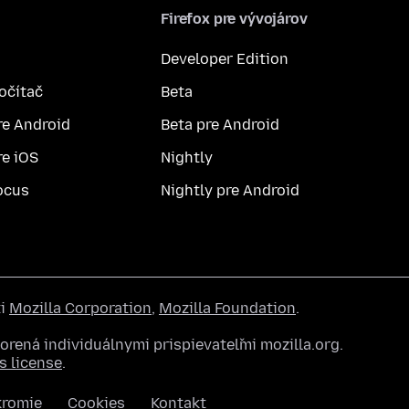
Firefox pre vývojárov
Developer Edition
počítač
Beta
re Android
Beta pre Android
re iOS
Nightly
ocus
Nightly pre Android
ti
Mozilla Corporation
,
Mozilla Foundation
.
rená individuálnymi prispievateľmi mozilla.org.
 license
.
kromie
Cookies
Kontakt