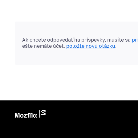
Ak chcete odpovedať na príspevky, musíte sa
pr
ešte nemáte účet,
položte novú otázku
.