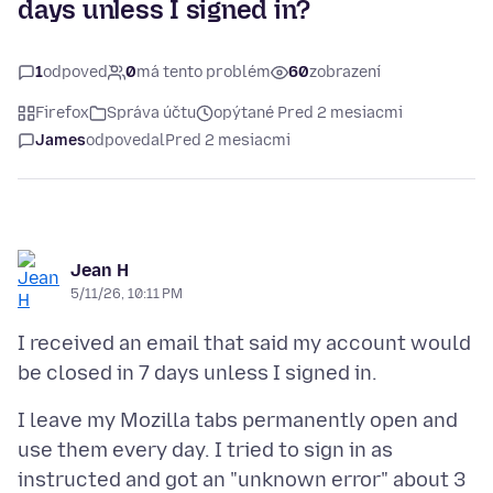
days unless I signed in?
1
odpoveď
0
má tento problém
60
zobrazení
Firefox
Správa účtu
opýtané Pred 2 mesiacmi
James
odpovedal
Pred 2 mesiacmi
Jean H
5/11/26, 10:11 PM
I received an email that said my account would
I leave my Mozilla tabs permanently open and
use them every day. I tried to sign in as
instructed and got an "unknown error" about 3