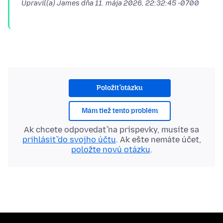
Upravil(a) James dňa
11. mája 2026, 22:32:45 -0700
Položiť otázku
Mám tiež tento problém
Ak chcete odpovedať na príspevky, musíte sa
prihlásiť do svojho účtu
. Ak ešte nemáte účet,
položte novú otázku
.