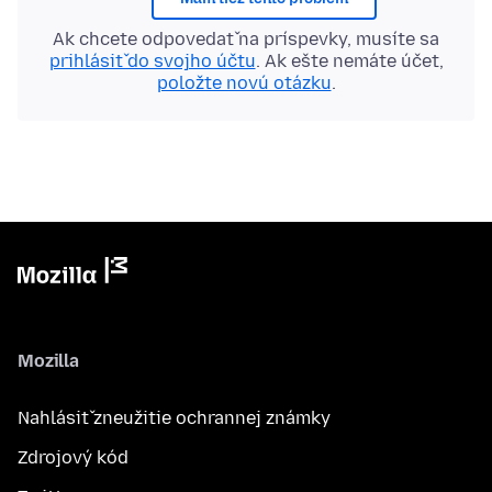
Ak chcete odpovedať na príspevky, musíte sa
prihlásiť do svojho účtu
. Ak ešte nemáte účet,
položte novú otázku
.
Mozilla
Nahlásiť zneužitie ochrannej známky
Zdrojový kód