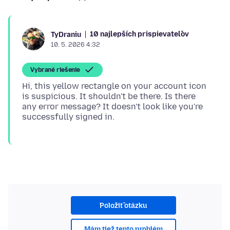
10 najlepších prispievateľov
TyDraniu
10. 5. 2026 4:32
Vybrané riešenie
Hi, this yellow rectangle on your account icon
is suspicious. It shouldn't be there. Is there
any error message? It doesn't look like you're
Položiť otázku
Mám tiež tento problém