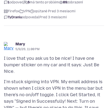
1
odpoveď
6
má tento problém
89
zobrazení
Firefox
VPN
opýtané Pred 3 mesiacmi
TyDraniu
odpovedal
Pred 3 mesiacmi
Mary
5/9/26, 11:00 PM
I love that you ask us to be nice! I have one
bumper sticker on my car and it says: Just Be
I'm stuck signing into VPN. My email address is
shown when I click on VPN in the menu bar but
there's no on/off toggle. I click Get Started, it
says "Signed in Successfully! Next: Turn on
VPN" — but there's no place to do this. It says