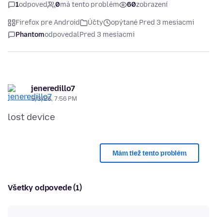
1
odpoveď
0
má tento problém
60
zobrazení
Firefox pre Android
Účty
opýtané Pred 3 mesiacmi
Phantom
odpovedal
Pred 3 mesiacmi
jeneredillo7
5/3/26, 7:56 PM
Mám tiež tento problém
Všetky odpovede (1)