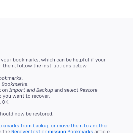
 your bookmarks, which can be helpful if your
ookmarks
.
 Bookmarks
.
k on
Import and Backup
and select
Restore
.
 you want to recover.
 OK.
okmarks from backup or move them to another
e the
Recover lost or missing Bookmarks