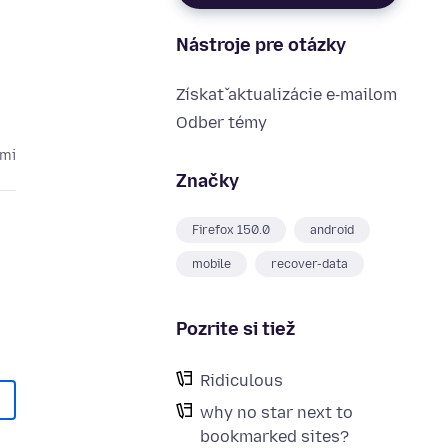
Nástroje pre otázky
Získať aktualizácie e‑mailom
Odber témy
cmi
Značky
Firefox 150.0
android
mobile
recover-data
Pozrite si tiež
Ridiculous
why no star next to
bookmarked sites?