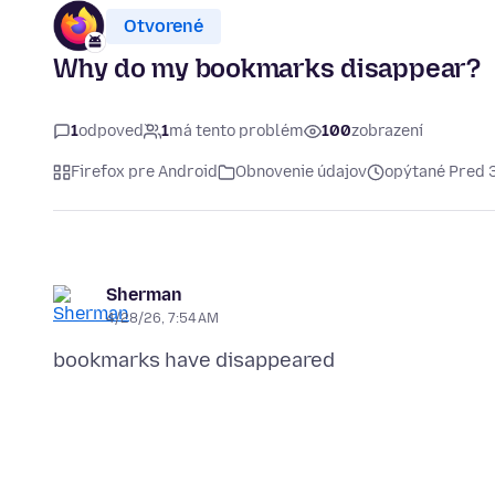
Otvorené
Why do my bookmarks disappear?
1
odpoveď
1
má tento problém
100
zobrazení
Firefox pre Android
Obnovenie údajov
opýtané Pred 
Sherman
4/28/26, 7:54 AM