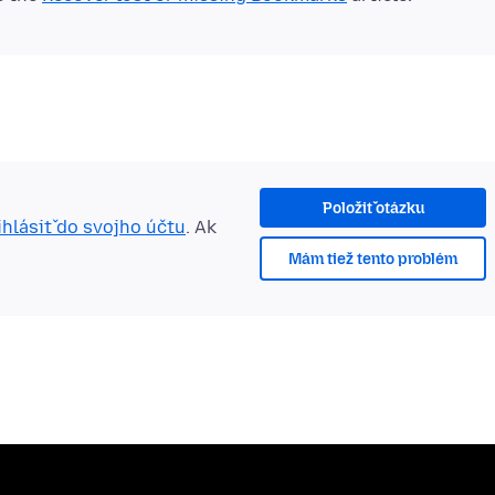
Položiť otázku
ihlásiť do svojho účtu
. Ak
Mám tiež tento problém