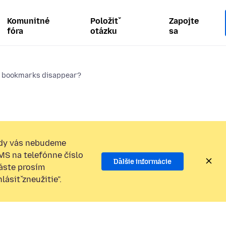
Komunitné
Položiť
Zapojte
fóra
otázku
sa
 bookmarks disappear?
dy vás nebudeme
SMS na telefónne číslo
Ďalšie informácie
láste prosím
ásiť zneužitie”.