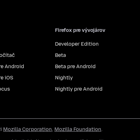
Firefox pre vývojárov
Developer Edition
počítač
Beta
re Android
Beta pre Android
re iOS
Nightly
ocus
Nightly pre Android
ti
Mozilla Corporation
,
Mozilla Foundation
.