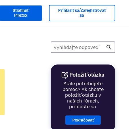
Stiahnuť
Prihlásiť sa/Zaregistrovať
Firefox
sa
Položiť otázku
Stále potrebujete
pomoc? Ak chcete
položiť otázku v
našich fórach,
prihláste sa.
Pokračovať