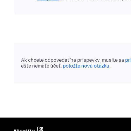
Ak chcete odpovedať na príspevky, musíte sa
pr
ešte nemáte účet,
položte novú otázku
.