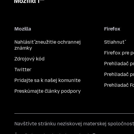
Mozilla
Firefox
Nahlásiť zneužitie ochrannej
Stiahnuť
známky
Firefox pre 
Zdrojový kód
Prehliadač p
Twitter
Prehliadač p
Pridajte sa k našej komunite
Prehliadač F
Preskúmajte články podpory
Navštívte stránku neziskovej materskej spoločnos