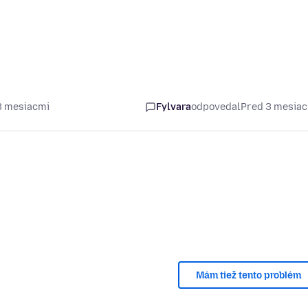
3 mesiacmi
Fylvara
odpovedal
Pred 3 mesia
Mám tiež tento problém