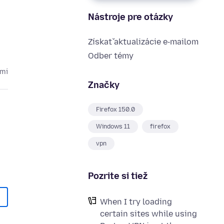
Nástroje pre otázky
Získať aktualizácie e‑mailom
Odber témy
cmi
Značky
Firefox 150.0
Windows 11
firefox
vpn
Pozrite si tiež
When I try loading
certain sites while using