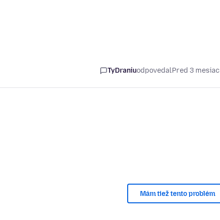
TyDraniu
odpovedal
Pred 3 mesia
Mám tiež tento problém