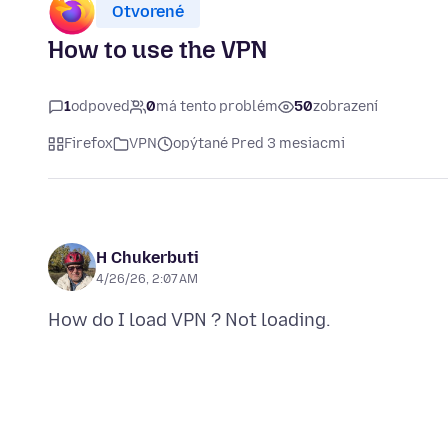
Otvorené
How to use the VPN
1
odpoveď
0
má tento problém
50
zobrazení
Firefox
VPN
opýtané Pred 3 mesiacmi
H Chukerbuti
4/26/26, 2:07 AM