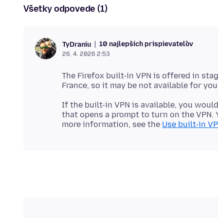
Všetky odpovede (1)
10 najlepších prispievateľov
TyDraniu
26. 4. 2026 2:53
The Firefox built-in VPN is offered in sta
If the built-in VPN is available, you woul
that opens a prompt to turn on the VPN. Y
more information, see the
Use built-in VP