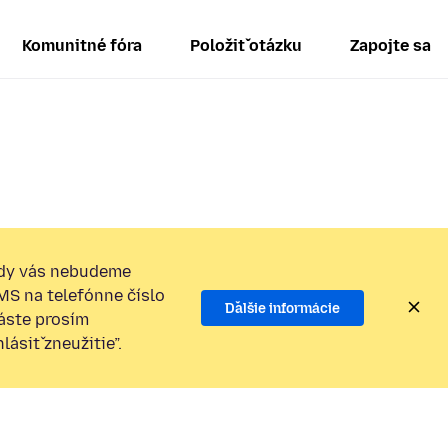
Komunitné fóra
Položiť otázku
Zapojte sa
dy vás nebudeme
SMS na telefónne číslo
Ďalšie informácie
láste prosím
ásiť zneužitie”.