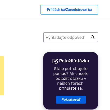
Prihlásiť sa/Zaregistrovať sa
Položiť otázku
Stále potrebujete
pomoc? Ak chcete
položiť otázku v
našich fórach,
prihláste sa.
Pokračovať