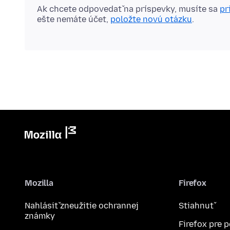
Ak chcete odpovedať na príspevky, musíte sa
pr
ešte nemáte účet,
položte novú otázku
.
Mozilla
Firefox
Nahlásiť zneužitie ochrannej
Stiahnuť
známky
Firefox pre 