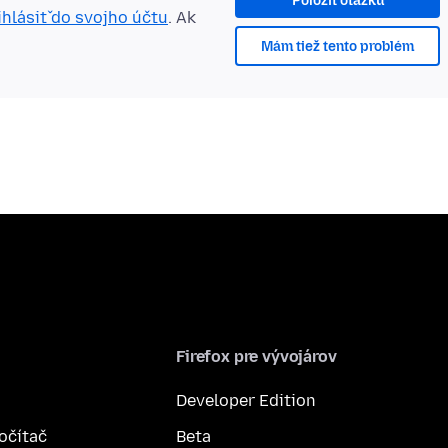
Položiť otázku
ihlásiť do svojho účtu
. Ak
Mám tiež tento problém
Firefox pre vývojárov
Developer Edition
počítač
Beta