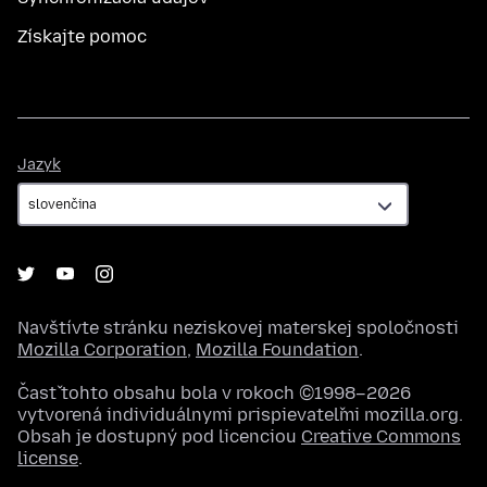
Získajte pomoc
Jazyk
Jazyk
Navštívte stránku neziskovej materskej spoločnosti
Mozilla Corporation
,
Mozilla Foundation
.
Časť tohto obsahu bola v rokoch ©1998–2026
vytvorená individuálnymi prispievateľmi mozilla.org.
Obsah je dostupný pod licenciou
Creative Commons
license
.