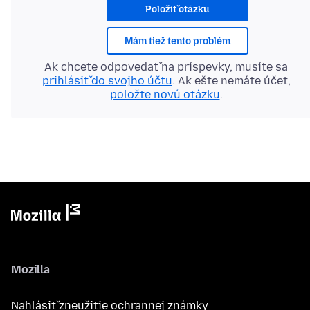
Položiť otázku
Mám tiež tento problém
Ak chcete odpovedať na príspevky, musíte sa
prihlásiť do svojho účtu
. Ak ešte nemáte účet,
položte novú otázku
.
Mozilla
Nahlásiť zneužitie ochrannej známky