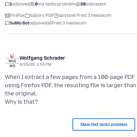
1
odpoveď
0
má tento problém
30
zobrazení
Firefox
Súbory PDF
opýtané Pred 3 mesiacmi
SuMo Bot
odpovedal
Pred 3 mesiacmi
Wolfgang Schrader
4/25/26, 2:55 PM
When I extract a few pages from a 100-page PDF
using Firefox PDF, the resulting file is larger than
the original.
Mám tiež tento problém