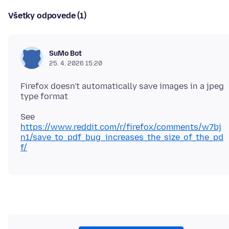
Všetky odpovede (1)
SuMo Bot
25. 4. 2026 15:20
Firefox doesn't automatically save images in a jpeg
https://www.reddit.com/r/firefox/comments/w7bj
n1/save_to_pdf_bug_increases_the_size_of_the_pd
f/