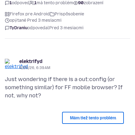
1
odpoveď
1
má tento problém
90
zobrazení
Firefox pre Android
Prispôsobenie
opýtané Pred 3 mesiacmi
TyDraniu
odpovedal
Pred 3 mesiacmi
elektrifyd
4/25/26, 6:39 AM
Just wondering if there is a out:config (or
something similar) for FF mobile browser? If
Mám tiež tento problém