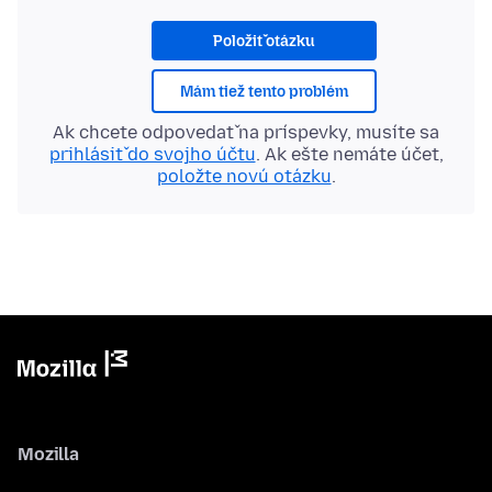
Položiť otázku
Mám tiež tento problém
Ak chcete odpovedať na príspevky, musíte sa
prihlásiť do svojho účtu
. Ak ešte nemáte účet,
položte novú otázku
.
Mozilla