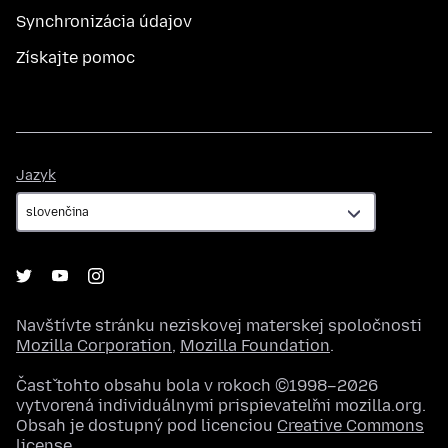
Synchronizácia údajov
Získajte pomoc
Jazyk
Jazyk
Navštívte stránku neziskovej materskej spoločnosti
Mozilla Corporation
,
Mozilla Foundation
.
Časť tohto obsahu bola v rokoch ©1998–2026
vytvorená individuálnymi prispievateľmi mozilla.org.
Obsah je dostupný pod licenciou
Creative Commons
license
.