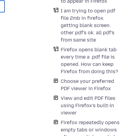
to appear in Firefox
I am trying to open pdf
file 2mb in firefox.
getting blank screen.
other pdf's ok. all pdf's
from same site
Firefox opens blank tab
every time a .pdf file is
opened. How can keep
Firefox from doing this?
Choose your preferred
PDF viewer in Firefox
View and edit PDF files
using Firefox’s built-in
viewer
Firefox repeatedly opens
empty tabs or windows