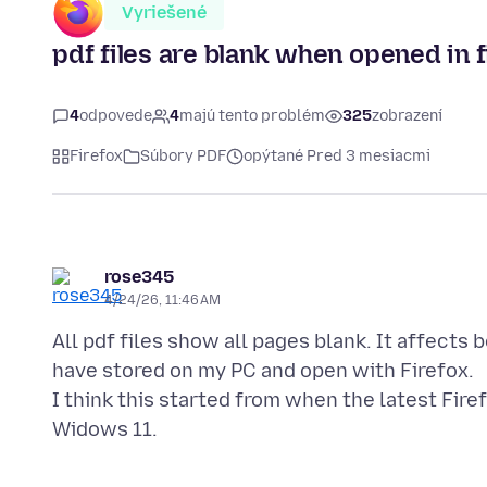
Vyriešené
pdf files are blank when opened in 
4
odpovede
4
majú tento problém
325
zobrazení
Firefox
Súbory PDF
opýtané Pred 3 mesiacmi
rose345
4/24/26, 11:46 AM
All pdf files show all pages blank. It affects
have stored on my PC and open with Firefox.
I think this started from when the latest Fire