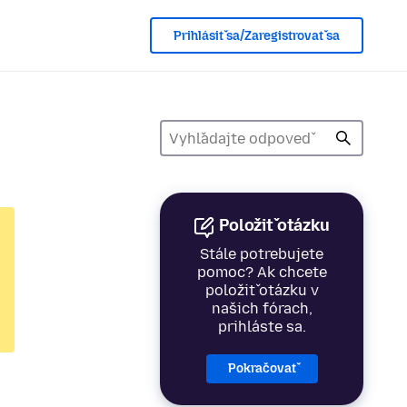
Prihlásiť sa/Zaregistrovať sa
Položiť otázku
Stále potrebujete
pomoc? Ak chcete
položiť otázku v
našich fórach,
prihláste sa.
Pokračovať