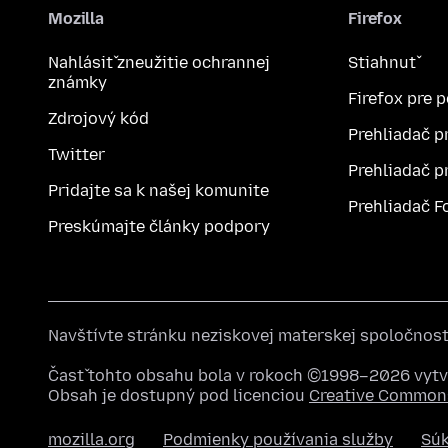
Mozilla
Firefox
Nahlásiť zneužitie ochrannej
Stiahnuť
známky
Firefox pre 
Zdrojový kód
Prehliadač p
Twitter
Prehliadač p
Pridajte sa k našej komunite
Prehliadač F
Preskúmajte články podpory
Navštívte stránku neziskovej materskej spoločnos
Časť tohto obsahu bola v rokoch ©1998–2026 vytvo
Obsah je dostupný pod licenciou
Creative Commons
mozilla.org
Podmienky používania služby
Sú