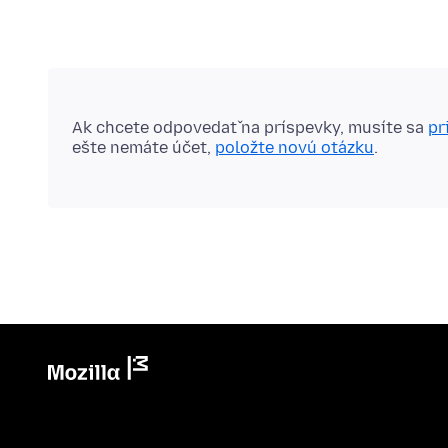
Ak chcete odpovedať na príspevky, musíte sa
pr
ešte nemáte účet,
položte novú otázku
.