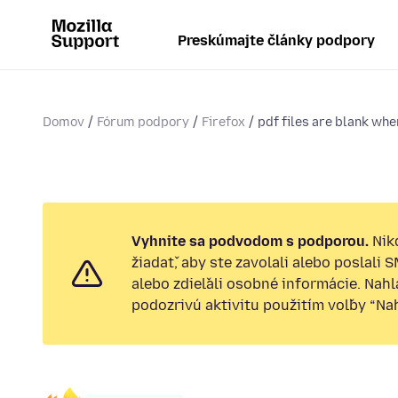
Preskúmajte články podpory
Domov
Fórum podpory
Firefox
pdf files are blank whe
Vyhnite sa podvodom s podporou.
Nik
žiadať, aby ste zavolali alebo poslali 
alebo zdieľali osobné informácie. Nah
podozrivú aktivitu použitím voľby “Nahl