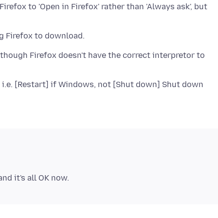
Firefox to 'Open in Firefox' rather than 'Always ask', but
 though Firefox doesn't have the correct interpretor to
 i.e. [Restart] if Windows, not [Shut down] Shut down