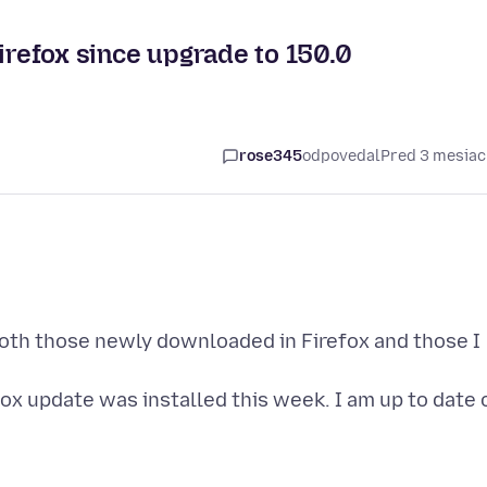
firefox since upgrade to 150.0
rose345
odpovedal
Pred 3 mesia
 both those newly downloaded in Firefox and those I
fox update was installed this week. I am up to date 