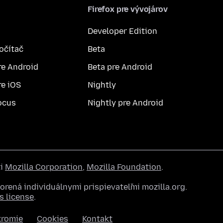
Firefox pre vývojárov
Developer Edition
počítač
Beta
re Android
Beta pre Android
re iOS
Nightly
ocus
Nightly pre Android
ti
Mozilla Corporation
,
Mozilla Foundation
.
rená individuálnymi prispievateľmi mozilla.org.
 license
.
kromie
Cookies
Kontakt