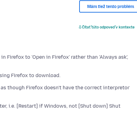
Mám tiež tento problém
Čítať túto odpoveď v kontexte
in Firefox to 'Open in Firefox' rather than 'Always ask',
 as though Firefox doesn't have the correct interpretor
r, i.e. [Restart] if Windows, not [Shut down] Shut