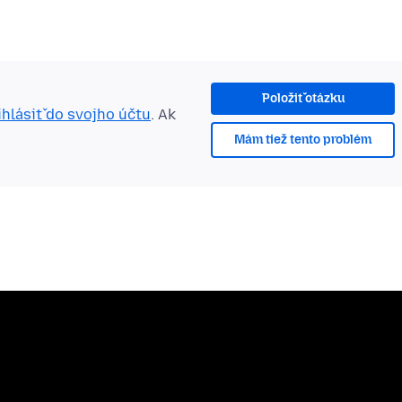
Položiť otázku
ihlásiť do svojho účtu
. Ak
Mám tiež tento problém