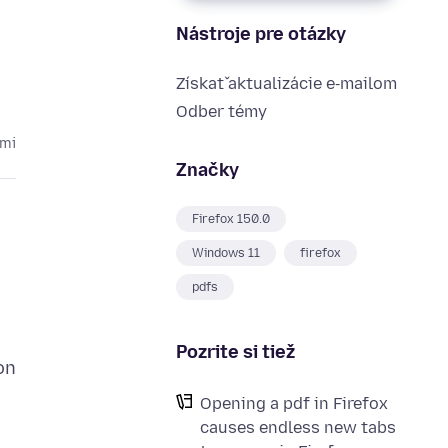
Nástroje pre otázky
Získať aktualizácie e‑mailom
Odber témy
cmi
Značky
Firefox 150.0
Windows 11
firefox
pdfs
Pozrite si tiež
on
Opening a pdf in Firefox
causes endless new tabs