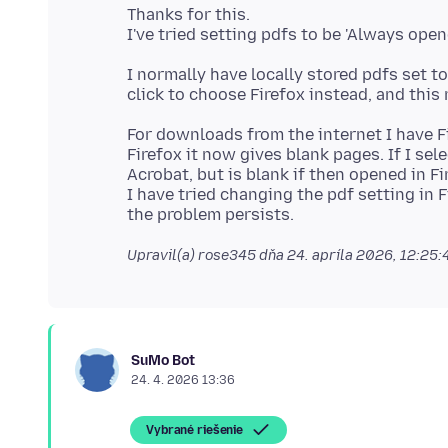
Thanks for this.
I normally have locally stored pdfs set 
For downloads from the internet I have Fi
Firefox it now gives blank pages. If I se
Acrobat, but is blank if then opened in Fi
I have tried changing the pdf setting in Fi
Upravil(a) rose345 dňa
24. apríla 2026, 12:25
SuMo Bot
24. 4. 2026 13:36
Vybrané riešenie