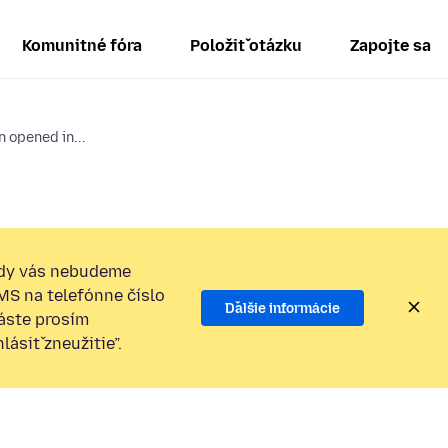
Komunitné fóra
Položiť otázku
Zapojte sa
n opened in...
dy vás nebudeme
SMS na telefónne číslo
Ďalšie informácie
láste prosím
ásiť zneužitie”.