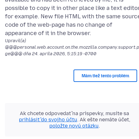
possible to copy it in other place like a text edito
for example. New file HTML with the same sourc
code of the web-page has no change of
Upravil(a)
@@@personal.web.account.on.the.mozzilla.company.support.
ge@@@ dňa
24. apríla 2026, 5:15:19 -0700
Mám tiež tento problém
Ak chcete odpovedať na príspevky, musíte sa
prihlásiť do svojho účtu
. Ak ešte nemáte účet,
položte novú otázku
.