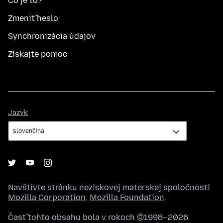
Čo je to?
Zmeniť heslo
Synchronizácia údajov
Získajte pomoc
Jazyk
Jazyk
Navštívte stránku neziskovej materskej spoločnosti
Mozilla Corporation
,
Mozilla Foundation
.
Časť tohto obsahu bola v rokoch ©1998–2026