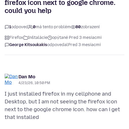
firefox icon next to google chrome.
could you help
1
odpoveď
0
má tento problém
80
zobrazení
Firefox
Inštalácie
opýtané Pred 3 mesiacmi
George Kitsoukakis
odpovedal
Pred 3 mesiacmi
Dan Mo
4/23/26, 10:50 PM
I just installed firefox in my cellphone and
Desktop, but I am not seeing the firefox icon
next to the google chrome icon. how can i get