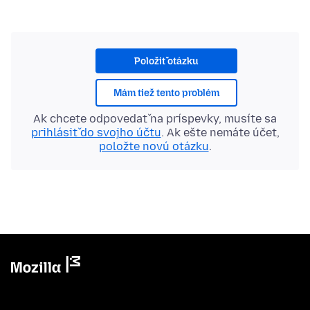
Položiť otázku
Mám tiež tento problém
Ak chcete odpovedať na príspevky, musíte sa
prihlásiť do svojho účtu
. Ak ešte nemáte účet,
položte novú otázku
.