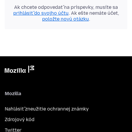
Ak chcete odpovedať na príspevky, musíte sa
prihlásiť do svojho účtu
. Ak ešte nemáte účet,
položte novú otázku
.
Mozilla
Nahlásiť zneužitie ochrannej známky
Zdrojový kód
Twitter