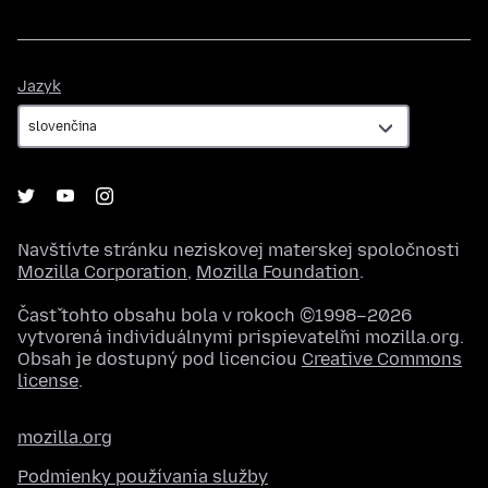
Jazyk
Jazyk
Navštívte stránku neziskovej materskej spoločnosti
Mozilla Corporation
,
Mozilla Foundation
.
Časť tohto obsahu bola v rokoch ©1998–2026
vytvorená individuálnymi prispievateľmi mozilla.org.
Obsah je dostupný pod licenciou
Creative Commons
license
.
mozilla.org
Podmienky používania služby