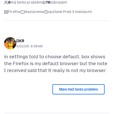
0
má tento problém
70
zobrazení
Firefox
Nastavenia
opýtané Pred 3 mesiacmi
DKR
4/22/26, 9:38 AM
in settings told to choose default, box shows
the Firefox is my default browser but the note
Mám tiež tento problém