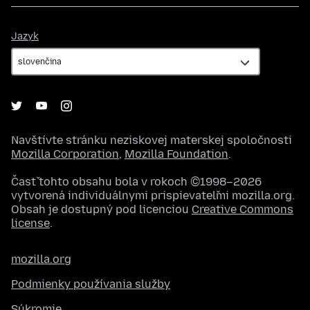
Jazyk
Jazyk
Navštívte stránku neziskovej materskej spoločnosti
Mozilla Corporation
,
Mozilla Foundation
.
Časť tohto obsahu bola v rokoch ©1998–2026
vytvorená individuálnymi prispievateľmi mozilla.org.
Obsah je dostupný pod licenciou
Creative Commons
license
.
mozilla.org
Podmienky používania služby
Súkromie