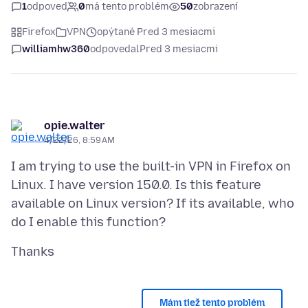
1
odpoveď
0
má tento problém
50
zobrazení
Firefox
VPN
opýtané Pred 3 mesiacmi
williamhw360
odpovedal
Pred 3 mesiacmi
opie.walter
4/22/26, 8:59 AM
I am trying to use the built-in VPN in Firefox on
Linux. I have version 150.0. Is this feature
available on Linux version? If its available, who
Mám tiež tento problém