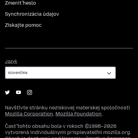
Zmeniť heslo
Synchronizácia údajov
Získajte pomoc
Jazyk
Jazyk
Navštívte stránku neziskovej materskej spoločnosti
Mozilla Corporation
,
Mozilla Foundation
.
Časť tohto obsahu bola v rokoch ©1998–2026
vytvorená individuálnymi prispievateľmi mozilla.org.