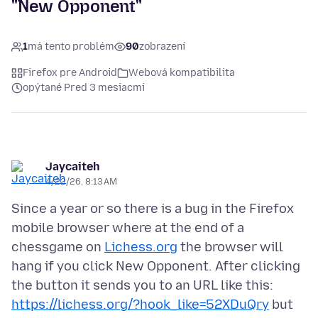
"New Opponent"
1
má tento problém
90
zobrazení
Firefox pre Android
Webová kompatibilita
opýtané Pred 3 mesiacmi
Jaycaiteh
4/22/26, 8:13 AM
Since a year or so there is a bug in the Firefox
mobile browser where at the end of a
chessgame on
Lichess.org
the browser will
hang if you click New Opponent. After clicking
the button it sends you to an URL like this:
https://lichess.org/?hook_like=52XDuQry
but