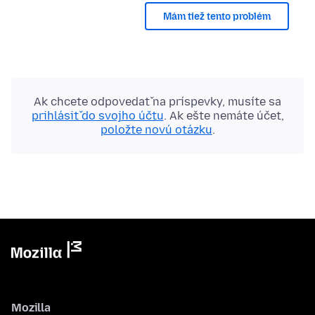
Mám tiež tento problém
Ak chcete odpovedať na príspevky, musíte sa
prihlásiť do svojho účtu
. Ak ešte nemáte účet,
položte novú otázku
.
Mozilla