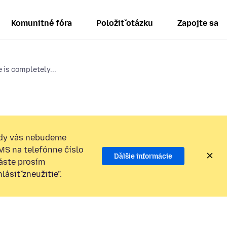
Komunitné fóra
Položiť otázku
Zapojte sa
 is completely...
dy vás nebudeme
SMS na telefónne číslo
Ďalšie informácie
láste prosím
ásiť zneužitie”.