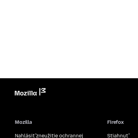
Mozilla
Firefox
Nahlásiť zneužitie ochrannej
Stiahnuť