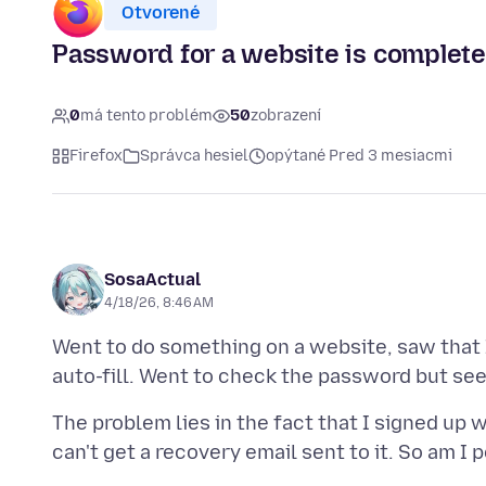
Otvorené
Password for a website is complet
0
má tento problém
50
zobrazení
Firefox
Správca hesiel
opýtané Pred 3 mesiacmi
SosaActual
4/18/26, 8:46 AM
Went to do something on a website, saw that I 
The problem lies in the fact that I signed up