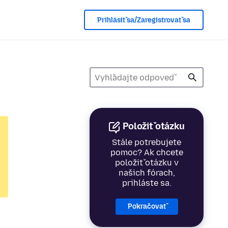
Prihlásiť sa/Zaregistrovať sa
Položiť otázku
Stále potrebujete
pomoc? Ak chcete
položiť otázku v
našich fórach,
prihláste sa.
Pokračovať