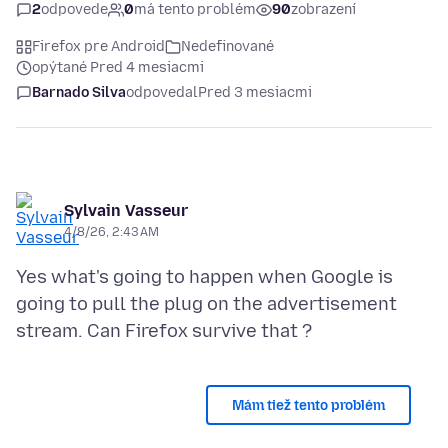
2
odpovede
0
má tento problém
90
zobrazení
Firefox pre Android
Nedefinované
opýtané Pred 4 mesiacmi
Barnado Silva
odpovedal
Pred 3 mesiacmi
Sylvain Vasseur
4/8/26, 2:43 AM
Yes what's going to happen when Google is
going to pull the plug on the advertisement
Mám tiež tento problém