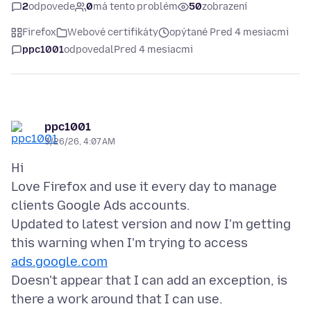
2
odpovede
0
má tento problém
50
zobrazení
Firefox
Webové certifikáty
opýtané Pred 4 mesiacmi
ppc1001
odpovedal
Pred 4 mesiacmi
ppc1001
3/26/26, 4:07 AM
Hi
Love Firefox and use it every day to manage
clients Google Ads accounts.
Updated to latest version and now I'm getting
this warning when I'm trying to access
ads.google.com
Doesn't appear that I can add an exception, is
there a work around that I can use.