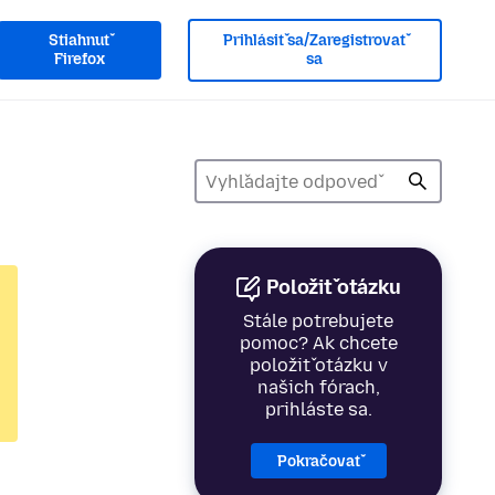
Stiahnuť
Prihlásiť sa/Zaregistrovať
Firefox
sa
Položiť otázku
Stále potrebujete
pomoc? Ak chcete
položiť otázku v
našich fórach,
prihláste sa.
Pokračovať