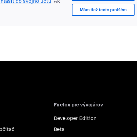
ihlásiť do svojho účtu
. Ak
Mám tiež tento problém
Firefox pre vývojárov
Developer Edition
počítač
Beta