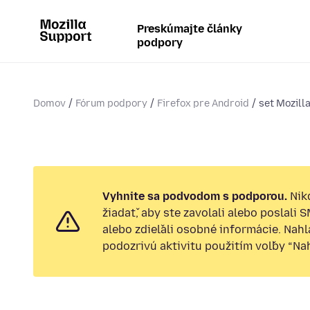
Preskúmajte články
podpory
Domov
Fórum podpory
Firefox pre Android
set Mozill
Vyhnite sa podvodom s podporou.
Nik
žiadať, aby ste zavolali alebo poslali 
alebo zdieľali osobné informácie. Nah
podozrivú aktivitu použitím voľby “Nahl