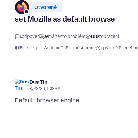
Otvorené
set Mozilla as default browser
1
odpoveď
0
má tento problém
100
zobrazení
Firefox pre Android
Prispôsobenie
opýtané Pred 4 m
Dus Tin
3/22/26, 1:08 AM