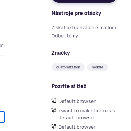
Nástroje pre otázky
Získať aktualizácie e‑mailom
Odber témy
cmi
Značky
customization
mobile
Pozrite si tiež
Default browser
i want to make firefox as
default browser
Default browser