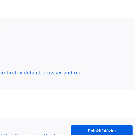
v
ke-firefox-default-browser-android
Položiť otázku