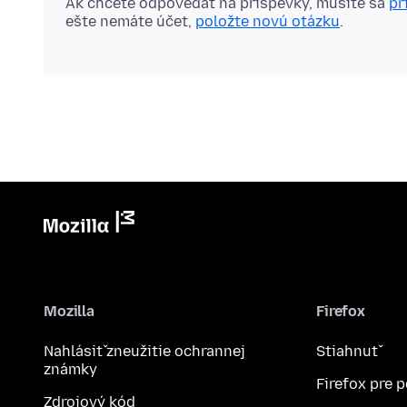
Ak chcete odpovedať na príspevky, musíte sa
pr
ešte nemáte účet,
položte novú otázku
.
Mozilla
Firefox
Nahlásiť zneužitie ochrannej
Stiahnuť
známky
Firefox pre 
Zdrojový kód