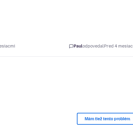
esiacmi
Paul
odpovedal
Pred 4 mesia
Mám tiež tento problém