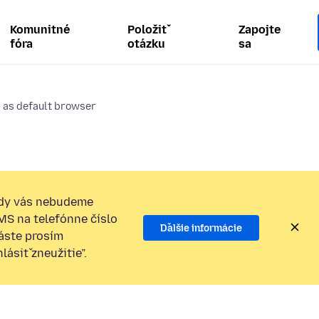
Komunitné
Položiť
Zapojte
fóra
otázku
sa
a as default browser
dy vás nebudeme
SMS na telefónne číslo
Ďalšie informácie
láste prosím
ásiť zneužitie”.