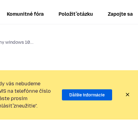
Komunitné fóra
Položiť otázku
Zapojte sa
my windows 10...
dy vás nebudeme
SMS na telefónne číslo
Ďalšie informácie
láste prosím
ásiť zneužitie”.