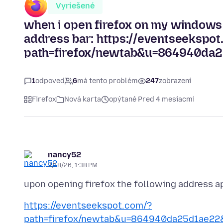
Vyriešené
when i open firefox on my windows 1
address bar: https://eventseekspot
path=firefox/newtab&u=864940da2
1
odpoveď
6
má tento problém
247
zobrazení
Firefox
Nová karta
opýtané Pred 4 mesiacmi
nancy52
3/18/26, 1:38 PM
https://eventseekspot.com/?
path=firefox/newtab&u=864940da25d1ae22&