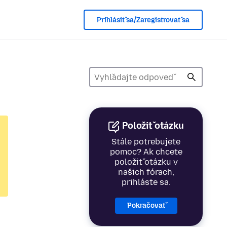
Prihlásiť sa/Zaregistrovať sa
Položiť otázku
Stále potrebujete
pomoc? Ak chcete
položiť otázku v
našich fórach,
prihláste sa.
Pokračovať