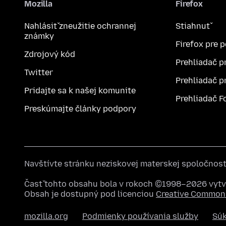
Mozilla
Firefox
Nahlásiť zneužitie ochrannej
Stiahnuť
známky
Firefox pre 
Zdrojový kód
Prehliadač p
Twitter
Prehliadač p
Pridajte sa k našej komunite
Prehliadač F
Preskúmajte články podpory
Navštívte stránku neziskovej materskej spoločnos
Časť tohto obsahu bola v rokoch ©1998–2026 vytvo
Obsah je dostupný pod licenciou
Creative Commons
mozilla.org
Podmienky používania služby
Sú