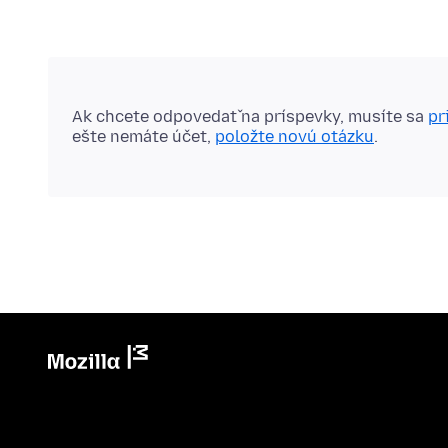
Ak chcete odpovedať na príspevky, musíte sa
pr
ešte nemáte účet,
položte novú otázku
.