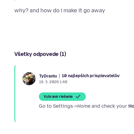
Všetky odpovede (1)
10 najlepších prispievateľov
TyDraniu
19. 3. 2026 1:48
Vybrané riešenie
Go to Settings->
Home
and check your
Ho