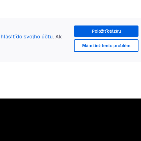
Položiť otázku
ihlásiť do svojho účtu
. Ak
Mám tiež tento problém