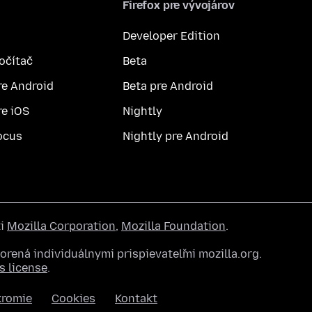
Firefox pre vývojárov
Developer Edition
počítač
Beta
re Android
Beta pre Android
re iOS
Nightly
ocus
Nightly pre Android
ti
Mozilla Corporation
,
Mozilla Foundation
.
rená individuálnymi prispievateľmi mozilla.org.
 license
.
kromie
Cookies
Kontakt