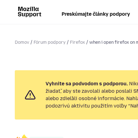
Preskúmajte články podpory
Domov
Fórum podpory
Firefox
when i open firefox on 
Vyhnite sa podvodom s podporou.
Nik
žiadať, aby ste zavolali alebo poslali 
alebo zdieľali osobné informácie. Nah
podozrivú aktivitu použitím voľby “Nahl