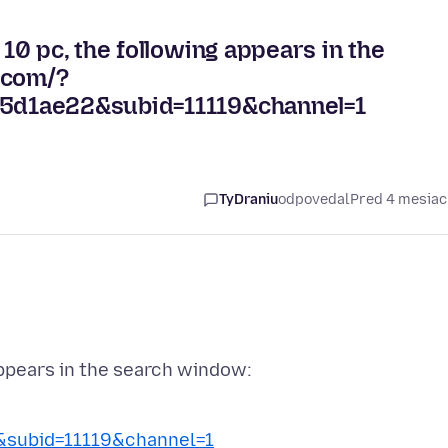
0 pc, the following appears in the
.com/?
5d1ae22&subid=11119&channel=1
TyDraniu
odpovedal
Pred 4 mesia
subid=11119&channel=1