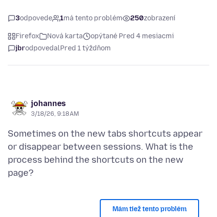
3
odpovede
1
má tento problém
250
zobrazení
Firefox
Nová karta
opýtané Pred 4 mesiacmi
jbr
odpovedal
Pred 1 týždňom
johannes
3/18/26, 9:18 AM
Sometimes on the new tabs shortcuts appear
or disappear between sessions. What is the
process behind the shortcuts on the new
Mám tiež tento problém