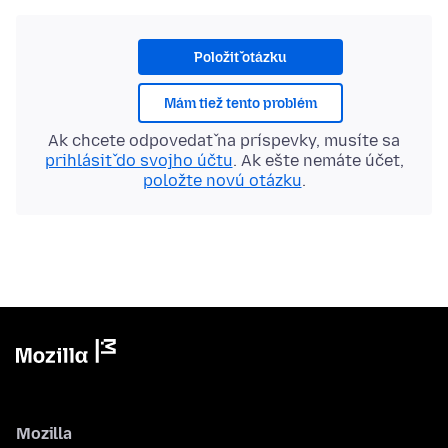
Položiť otázku
Mám tiež tento problém
Ak chcete odpovedať na príspevky, musíte sa
prihlásiť do svojho účtu
. Ak ešte nemáte účet,
položte novú otázku
.
Mozilla