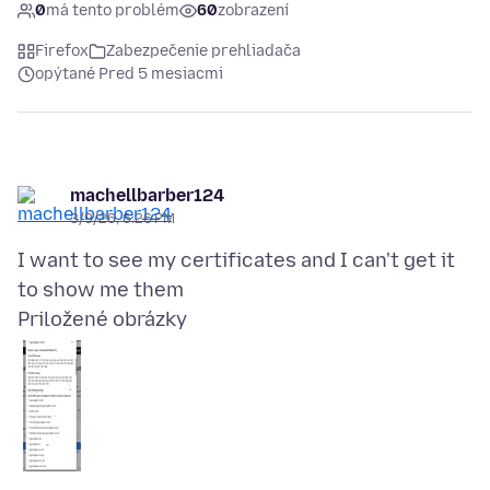
0
má tento problém
60
zobrazení
Firefox
Zabezpečenie prehliadača
opýtané Pred 5 mesiacmi
machellbarber124
3/9/26, 6:26 PM
I want to see my certificates and I can't get it
Priložené obrázky