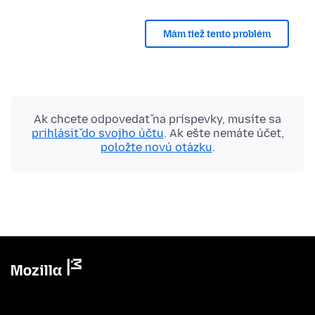
Mám tiež tento problém
Ak chcete odpovedať na príspevky, musíte sa
prihlásiť do svojho účtu
. Ak ešte nemáte účet,
položte novú otázku
.