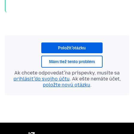
Položiť otázku
Mám tiež tento problém
Ak chcete odpovedať na príspevky, musíte sa
prihlásiť do svojho účtu
. Ak ešte nemáte účet,
položte novú otázku
.