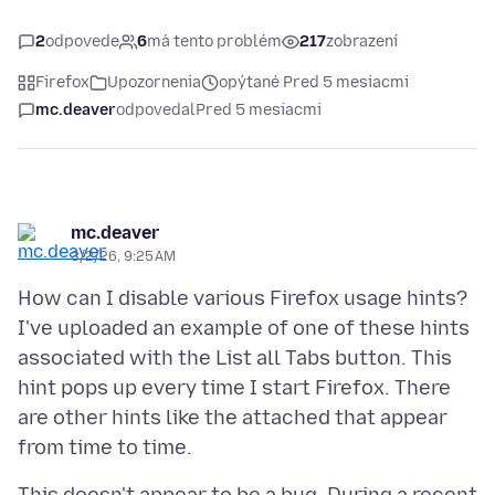
2
odpovede
6
má tento problém
217
zobrazení
Firefox
Upozornenia
opýtané Pred 5 mesiacmi
mc.deaver
odpovedal
Pred 5 mesiacmi
mc.deaver
3/2/26, 9:25 AM
How can I disable various Firefox usage hints?
I've uploaded an example of one of these hints
associated with the List all Tabs button. This
hint pops up every time I start Firefox. There
are other hints like the attached that appear