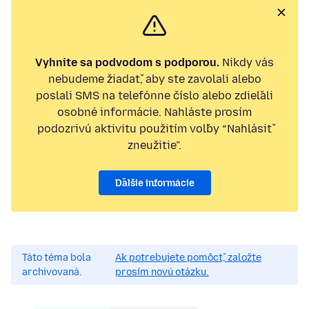
Vyhnite sa podvodom s podporou.
Nikdy vás
nebudeme žiadať, aby ste zavolali alebo
poslali SMS na telefónne číslo alebo zdieľali
osobné informácie. Nahláste prosím
podozrivú aktivitu použitím voľby “Nahlásiť
zneužitie”.
Ďalšie informácie
Táto téma bola
Ak potrebujete pomôcť, založte
archivovaná.
prosím novú otázku.