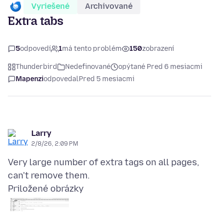
Vyriešené
Archivované
Extra tabs
5
odpovedí
1
má tento problém
150
zobrazení
Thunderbird
Nedefinované
opýtané Pred 6 mesiacmi
Mapenzi
odpovedal
Pred 5 mesiacmi
Larry
2/8/26, 2:09 PM
Very large number of extra tags on all pages,
Priložené obrázky