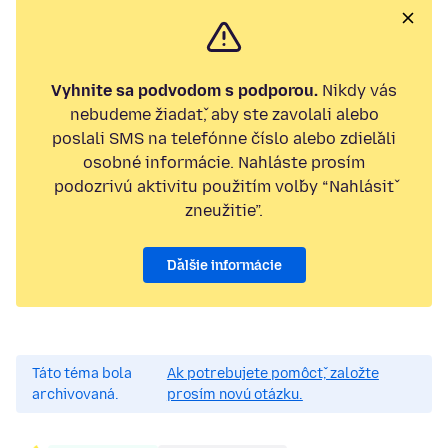
Vyhnite sa podvodom s podporou.
Nikdy vás
nebudeme žiadať, aby ste zavolali alebo
poslali SMS na telefónne číslo alebo zdieľali
osobné informácie. Nahláste prosím
podozrivú aktivitu použitím voľby “Nahlásiť
zneužitie”.
Ďalšie informácie
Táto téma bola
Ak potrebujete pomôcť, založte
archivovaná.
prosím novú otázku.